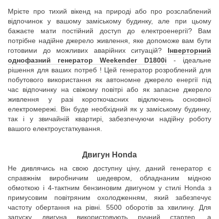
Мрієте про тихий вікенд на природі або про розслаблений
відпочинок у вашому заміському будинку, але при цьому
бажаєте мати постійний доступ до електроенергії? Вам
потрібне надійне джерело живлення, яке допоможе вам бути
готовими до можливих аварійних ситуацій?
Інверторний
однофазний генератор Weekender D1800i
- ідеальне
рішення для ваших потреб ! Цей генератор розроблений для
побутового використання як автономне джерело енергії під
час відпочинку на свіжому повітрі або як запасне джерело
живлення у разі короткочасних відключень основної
електромережі. Він буде необхідний як у заміському будинку,
так і у звичайній квартирі, забезпечуючи надійну роботу
вашого електроустаткування.
Двигун Honda
Не дивлячись на свою доступну ціну, даний генератор є
справжнім виробничим шедевром, обладнаним мідною
обмоткою і 4-тактним бензиновим двигуном у стилі Honda з
примусовим повітряним охолодженням, який забезпечує
частоту обертання на рівні. 5500 оборотів за хвилину. Для
запуску двигуна використовують ручний стартер, а