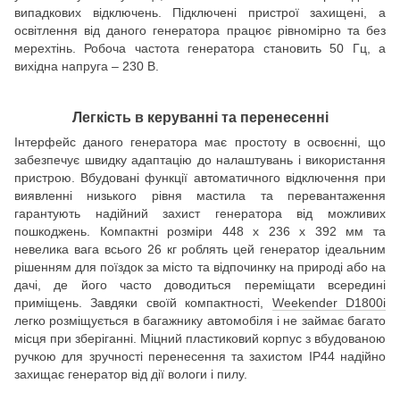
випадкових відключень. Підключені пристрої захищені, а
освітлення від даного генератора працює рівномірно та без
мерехтінь. Робоча частота генератора становить 50 Гц, а
вихідна напруга – 230 В.
Легкість в керуванні та перенесенні
Інтерфейс даного генератора має простоту в освоєнні, що
забезпечує швидку адаптацію до налаштувань і використання
пристрою. Вбудовані функції автоматичного відключення при
виявленні низького рівня мастила та перевантаження
гарантують надійний захист генератора від можливих
пошкоджень. Компактні розміри 448 x 236 x 392 мм та
невелика вага всього 26 кг роблять цей генератор ідеальним
рішенням для поїздок за місто та відпочинку на природі або на
дачі, де його часто доводиться переміщати всередині
приміщень. Завдяки своїй компактності,
Weekender D1800i
легко розміщується в багажнику автомобіля і не займає багато
місця при зберіганні. Міцний пластиковий корпус з вбудованою
ручкою для зручності перенесення та захистом IP44 надійно
захищає генератор від дії вологи і пилу.