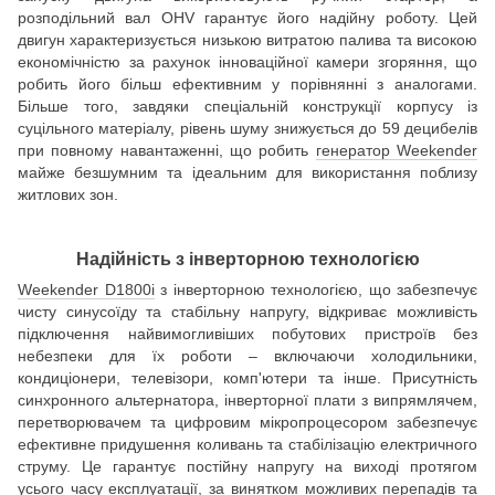
розподільний вал OHV гарантує його надійну роботу. Цей
двигун характеризується низькою витратою палива та високою
економічністю за рахунок інноваційної камери згоряння, що
робить його більш ефективним у порівнянні з аналогами.
Більше того, завдяки спеціальній конструкції корпусу із
суцільного матеріалу, рівень шуму знижується до 59 децибелів
при повному навантаженні, що робить
генератор Weekender
майже безшумним та ідеальним для використання поблизу
житлових зон.
Надійність з інверторною технологією
Weekender D1800i
з інверторною технологією, що забезпечує
чисту синусоїду та стабільну напругу, відкриває можливість
підключення найвимогливіших побутових пристроїв без
небезпеки для їх роботи – включаючи холодильники,
кондиціонери, телевізори, комп'ютери та інше. Присутність
синхронного альтернатора, інверторної плати з випрямлячем,
перетворювачем та цифровим мікропроцесором забезпечує
ефективне придушення коливань та стабілізацію електричного
струму. Це гарантує постійну напругу на виході протягом
усього часу експлуатації, за винятком можливих перепадів та