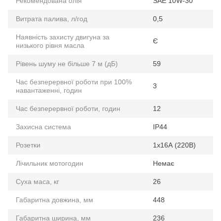
Рекомендована олія
SAE 10W-30
Витрата палива, л/год
0,5
Наявність захисту двигуна за
Є
низького рівня масла
Рівень шуму не більше 7 м (дБ)
59
Час безперервної роботи при 100%
3
навантаженні, годин
Час безперервної роботи, годин
12
Захисна система
IP44
Розетки
1x16А (220В)
Лічильник мотогодин
Немає
Суха маса, кг
26
Габаритна довжина, мм
448
Габаритна ширина, мм
236