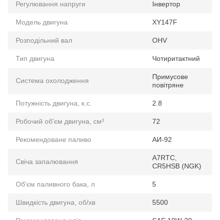
Регулювання напруги
Інвертор
Модель двигуна
XY147F
Розподільний вал
OHV
Тип двигуна
Чотиритактний
Примусове
Система охолодження
повітряне
Потужність двигуна, к.с.
2.8
Робочий об'єм двигуна, см³
72
Рекомендоване паливо
АИ-92
A7RTC,
Свіча запалювання
CR5HSB (NGK)
Об'єм паливного бака, л
5
Швидкість двигуна, об/хв
5500