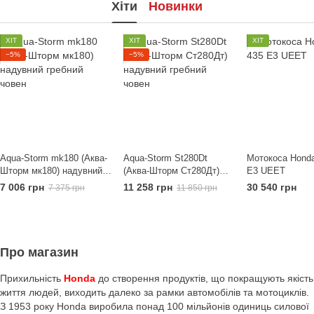
Хіти
Новинки
ХІТ
ХІТ
ХІТ
−5%
−5%
Aqua-Storm mk180 (Аква-
Aqua-Storm St280Dt
Мотокоса Hond
Шторм мк180) надувний
(Аква-Шторм Ст280Дт)
E3 UEET
гребний човен
надувний гребний човен
7 006 грн
11 258 грн
30 540 грн
7 375 грн
11 850 грн
Про магазин
Прихильність
Honda
до створення продуктів, що покращують якість
життя людей, виходить далеко за рамки автомобілів та мотоциклів.
З 1953 року Honda виробила понад 100 мільйонів одиниць силової