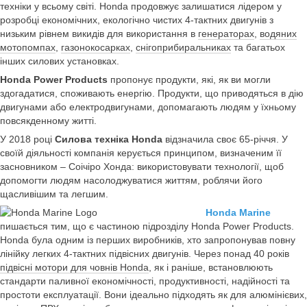
техніки у всьому світі. Honda продовжує залишатися лідером у
розробці економічних, екологічно чистих 4-тактних двигунів з
низьким рівнем викидів для використання в
генераторах
,
водяних
мотопомпах
,
газонокосарках
,
снігоприбиральниках
та багатьох
інших силових установках.
Honda Power Products
пропонує продукти, які, як ви могли
здогадатися, споживають енергію. Продукти, що приводяться в дію
двигунами або електродвигунами, допомагають людям у їхньому
повсякденному житті.
У 2018 році
Силова техніка Honda
відзначила своє 65-річчя. У
своїй діяльності компанія керується принципом, визначеним її
засновником – Соічіро Хонда: використовувати технології, щоб
допомогти людям насолоджуватися життям, роблячи його
щасливішим та легшим.
Honda Marine
пишається тим, що є частиною підрозділу Honda Power Products.
Honda була одним із перших виробників, хто запропонував повну
лінійку легких 4-тактних підвісних двигунів. Через понад 40 років
підвісні мотори для човнів Honda
, як і раніше, встановлюють
стандарти паливної економічності, продуктивності, надійності та
простоти експлуатації. Вони ідеально підходять як для алюмінієвих,