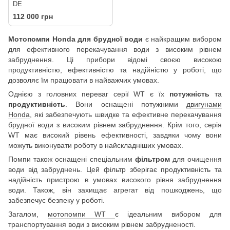
DE
112 000 грн
Мотопомпи Honda для брудної води
є найкращим вибором
для ефективного перекачування води з високим рівнем
забруднення. Ці прибори відомі своєю високою
продуктивністю, ефективністю та надійністю у роботі, що
дозволяє їм працювати в найважчих умовах.
Однією з головних переваг серії WT є їх
потужність
та
продуктивність
. Вони оснащені потужними
двигунами
Honda
, які забезпечують швидке та ефективне перекачування
брудної води з високим рівнем забруднення. Крім того, серія
WT має високий рівень ефективності, завдяки чому вони
можуть виконувати роботу в найскладніших умовах.
Помпи також оснащені спеціальним
фільтром
для очищення
води від забруднень. Цей фільтр зберігає продуктивність та
надійність пристрою в умовах високого рівня забруднення
води. Також, він захищає агрегат від пошкоджень, що
забезпечує безпеку у роботі.
Загалом,
мотопомпи WT
є ідеальним вибором для
транспортування води з високим рівнем забрудненості.