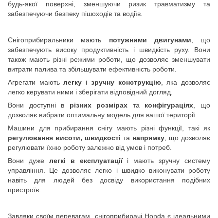
будь-якої поверхні, зменшуючи ризик травматизму та
забезпечуючи безпеку пішоходів та водіїв.
Снігоприбиральники мають
потужними двигунами
, що
забезпечують високу продуктивність і швидкість руху. Вони
також мають різні режими роботи, що дозволяє зменшувати
витрати палива та збільшувати ефективність роботи.
Агрегати мають
легку
і
зручну конструкцію
, яка дозволяє
легко керувати ними і зберігати відповідний догляд.
Вони доступні в
різних розмірах
та
конфігураціях
, що
дозволяє вибрати оптимальну модель для вашої території.
Машини для прибирання снігу мають різні функції, такі як
регулювання висоти, швидкості
та
напрямку
, що дозволяє
регулювати їхню роботу залежно від умов і потреб.
Вони дуже
легкі в експлуатації
і мають зручну систему
управління. Це дозволяє легко і швидко виконувати роботу
навіть для людей без досвіду використання подібних
пристроїв.
Завдяки своїм перевагам, снігоприбирачі Honda є ідеальними