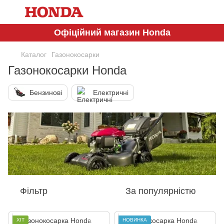
Офіційний магазин Honda
Каталог
Газонокосарки
Газонокосарки Honda
Бензинові
Електричні
Фільтр
За популярністю
ХІТ
НОВИНКА