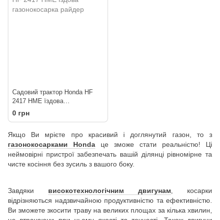
Садовий трактор Honda HF
2417 HME їздова
газонокосарка райдер
0 грн
Якщо Ви мрієте про красивий і доглянутий газон, то з
газонокосарками Honda
це зможе стати реальністю! Ці
неймовірні пристрої забезпечать вашій ділянці рівномірне та
чисте косіння без зусиль з вашого боку.
Завдяки
високотехнологічним двигунам
, косарки
відрізняються надзвичайною продуктивністю та ефективністю.
Ви зможете зкосити траву на великих площах за кілька хвилин,