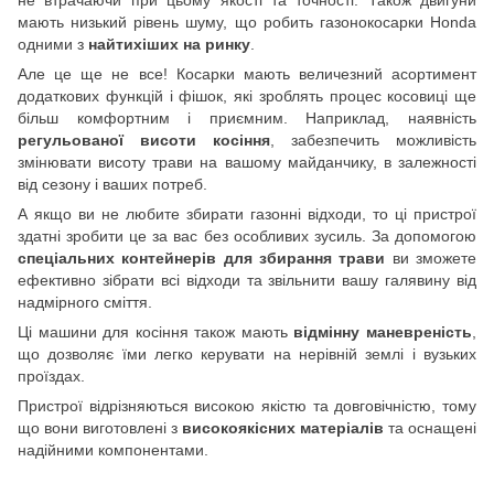
не втрачаючи при цьому якості та точності. Також двигуни
мають низький рівень шуму, що робить газонокосарки Honda
одними з
найтихіших на ринку
.
Але це ще не все! Косарки мають величезний асортимент
додаткових функцій і фішок, які зроблять процес косовиці ще
більш комфортним і приємним. Наприклад, наявність
регульованої висоти косіння
, забезпечить можливість
змінювати висоту трави на вашому майданчику, в залежності
від сезону і ваших потреб.
А якщо ви не любите збирати газонні відходи, то ці пристрої
здатні зробити це за вас без особливих зусиль. За допомогою
спеціальних контейнерів для збирання трави
ви зможете
ефективно зібрати всі відходи та звільнити вашу галявину від
надмірного сміття.
Ці машини для косіння також мають
відмінну маневреність
,
що дозволяє їми легко керувати на нерівній землі і вузьких
проїздах.
Пристрої відрізняються високою якістю та довговічністю, тому
що вони виготовлені з
високоякісних матеріалів
та оснащені
надійними компонентами.