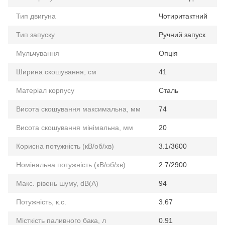
Тип двигуна
Чотиритактний
Тип запуску
Ручний запуск
Мульчування
Опція
Ширина скошування, см
41
Матеріал корпусу
Сталь
Висота скошування максимальна, мм
74
Висота скошування мінімальна, мм
20
Корисна потужність (кВ/об/хв)
3.1/3600
Номінальна потужність (кВ/об/хв)
2.7/2900
Макс. рівень шуму, dB(A)
94
Потужність, к.с.
3.67
Місткість паливного бака, л
0.91