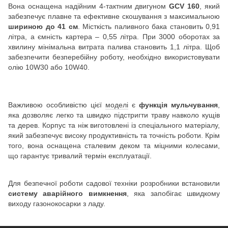
Вона оснащена надійним 4-тактним двигуном
GCV 160
, який
забезпечує плавне та ефективне скошування з максимальною
шириною до 41 см
. Місткість паливного бака становить 0,91
літра, а ємність картера – 0,55 літра. При 3000 оборотах за
хвилину мінімальна витрата палива становить 1,1 літра. Щоб
забезпечити безперебійну роботу, необхідно використовувати
олію 10W30 або 10W40.
Важливою особливістю цієї
моделі
є
функція мульчування
,
яка дозволяє легко та швидко підстригти траву навколо кущів
та дерев. Корпус та ніж виготовлені із спеціального матеріалу,
який забезпечує високу продуктивність та точність роботи. Крім
того, вона оснащена сталевим деком та міцними колесами,
що гарантує тривалий термін експлуатації.
Для безпечної роботи садової техніки розробники встановили
систему аварійного вимкнення
, яка запобігає швидкому
виходу газонокосарки з ладу.