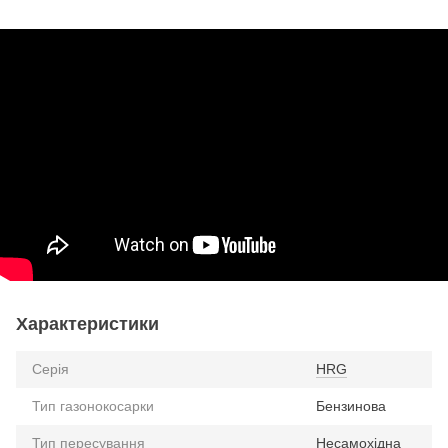
Характеристики
Серія
HRG
Тип газонокосарки
Бензинова
Тип пересування
Несамохідна