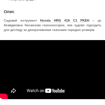
Опис
Садовий інструмент
Honda HRG 416 C1 PKEH
– це
безвідмовна бензинова газонокосарка, яка чудово підходить
для догляду за декоративними газонами середніх розмірів.