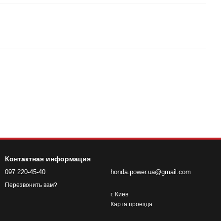
Контактная информация
097 220-45-40
honda.power.ua@gmail.com
Перезвонить вам?
г. Киев
Карта проезда