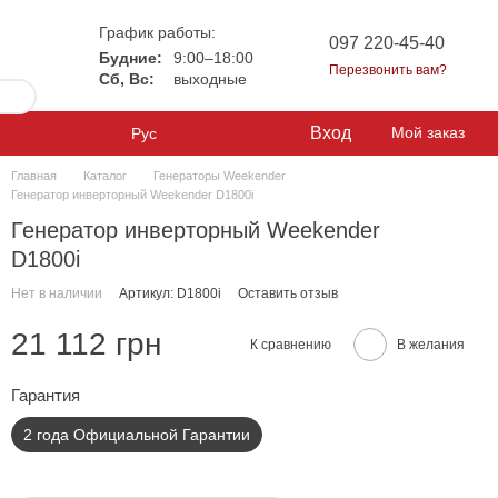
График работы:
097 220-45-40
Будние:
9:00–18:00
Перезвонить вам?
Сб, Вс:
выходные
Вход
Мой заказ
Рус
Главная
Каталог
Генераторы Weekender
Генератор инверторный Weekender D1800i
Генератор инверторный Weekender
D1800i
Нет в наличии
Артикул: D1800i
Оставить отзыв
21 112 грн
К сравнению
В желания
Гарантия
2 года Официальной Гарантии