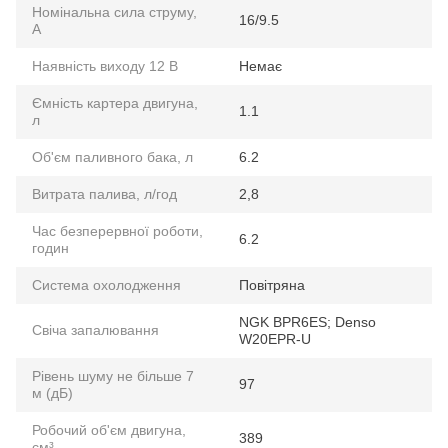
Номінальна сила струму,
16/9.5
А
Наявність виходу 12 В
Немає
Ємність картера двигуна,
1.1
л
Об'єм паливного бака, л
6.2
Витрата палива, л/год
2,8
Час безперервної роботи,
6.2
годин
Система охолодження
Повітряна
NGK BPR6ES; Denso
Свіча запалювання
W20EPR-U
Рівень шуму не більше 7
97
м (дБ)
Робочий об'єм двигуна,
389
см³