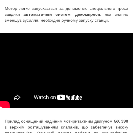
Мотор легко запускається за допомогою спеціального троса
завдяки
автоматичній системі декомпресії
, яка значно
зменшує зусилля, необхідне ручному запуску станції.
Прилад оснащений надійним чотиритактним двигуном
GX 390
з верхнім розташуванням клапанів, що забезпечує високу
продуктивність (великий ресурс роботи) та економічність