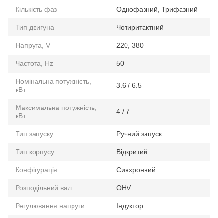
Кількість фаз
Однофазний, Трифазний
Тип двигуна
Чотиритактний
Напруга, V
220, 380
Частота, Hz
50
Номінальна потужність,
3.6 / 6.5
кВт
Максимальна потужність,
4 / 7
кВт
Тип запуску
Ручний запуск
Тип корпусу
Відкритий
Конфігурація
Синхронний
Розподільний вал
OHV
Регулювання напруги
Індуктор