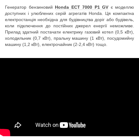
Генератор бензиновий
Honda ECT 7000 P1 GV
є моделлю
доступних і улюблених серій агрегатів Honda. Ця компактна
електростанція необхідна для будівництва доріг або будівель,
коли підключення до постійних джерел енергії неможливе.
Прилад здатний постачати електрику газовий котел (0,5 кВт),
холодильник (0,7 кВт), пральну машину (1 кВт), посудомийну
машину (1,2 кВт), електрочайник (2-2,4 кВт) тощо.