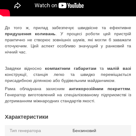
До того ж, прилад забезпечує швидкісне та ефективне
придушення коливань
. У процесі роботи цей пристрій
практично не створює зовнішніх шумів, які могли б заважати
оточуючим. Цей аспект особливо значущий у ранковий та
нічний час.
Завдяки відносно
компактним габаритам
та
малій вазі
конструкції, станція легко та швидко переміщається
присадибною ділянкою або будівельним майданчиком.
Рама обладнана захисним
антикорозійним покриттям
.
Генератор виготовлений на спеціалізованому підприємстві із
дотриманням міжнародних стандартів якості.
Характеристики
Тип генератора
Бензиновий