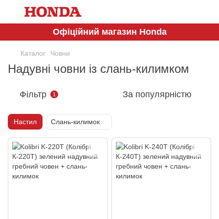
Офіційний магазин Honda
Каталог
Човни
Надувні човни із слань-килимком
Фільтр
За популярністю
1
Настил
Слань-килимок