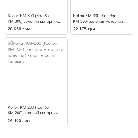
Kolibri KM-300 (Колібрі
Kolibri KM-330 (Колібрі
КМ-300) зелений моторний
КМ-330) зелений моторний
надувний човен + слань-
надувний човен + слань-
20 650 грн
22 175 грн
килимок
килимок
Kolibri KM-200 (Колібрі
КМ-200) зелений моторний
надувний човен + слань-
14 405 грн
килимок