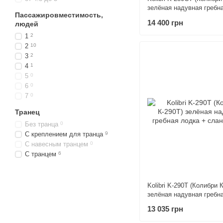
зелёная надувная гребн
Пассажировместимость,
слань-коврик
14 400 грн
людей
1
2
2
10
3
2
4
1
5
0
6
0
7
0
Транец
Без транца
0
С креплением для транца
9
С навесным транцем
0
С транцем
6
Kolibri K-290T (Колибри 
зелёная надувная гребн
слань-коврик
13 035 грн