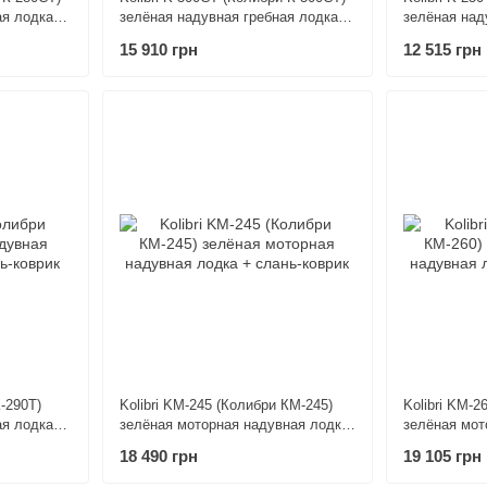
ая лодка +
зелёная надувная гребная лодка +
зелёная над
слань-коврик
слань-коври
15 910 грн
12 515 грн
К-290Т)
Kolibri KM-245 (Колибри КМ-245)
Kolibri KM-2
ая лодка +
зелёная моторная надувная лодка
зелёная мот
+ слань-коврик
+ слань-ков
18 490 грн
19 105 грн