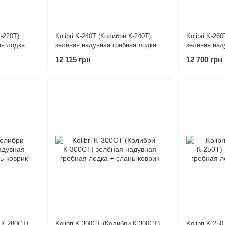
К-220Т)
Kolibri K-240T (Колибри К-240Т)
Kolibri K-26
ая лодка +
зелёная надувная гребная лодка +
зелёная над
слань-коврик
слань-коври
12 115 грн
12 700 грн
 К-280СТ)
Kolibri K-300CT (Колибри К-300СТ)
Kolibri K-25