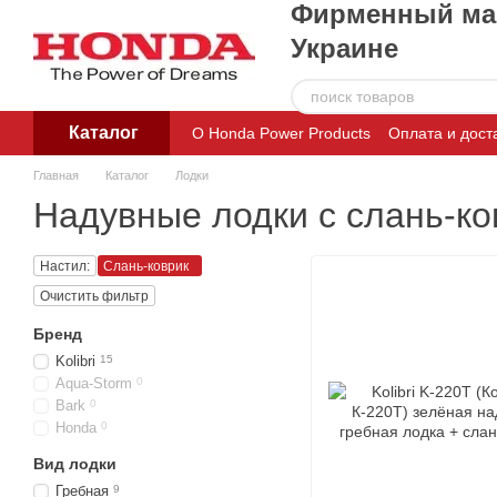
Фирменный маг
Перейти к основному контенту
Украине
Каталог
О Honda Power Products
Оплата и дост
Пользовательское соглашение
Главная
Каталог
Лодки
Надувные лодки с слань-к
Настил:
Слань-коврик
Очистить фильтр
Бренд
Kolibri
15
Aqua-Storm
0
Bark
0
Honda
0
Вид лодки
Гребная
9