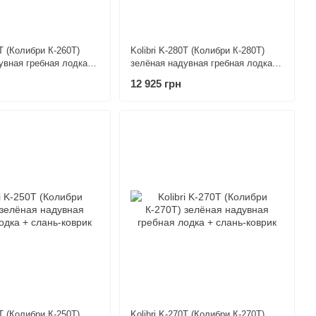
0T (Колибри К-260Т)
Kolibri K-280T (Колибри К-280Т)
увная гребная лодка +
зелёная надувная гребная лодка +
к
слань-коврик
12 925 грн
0T (Колибри К-250Т)
Kolibri K-270T (Колибри К-270Т)