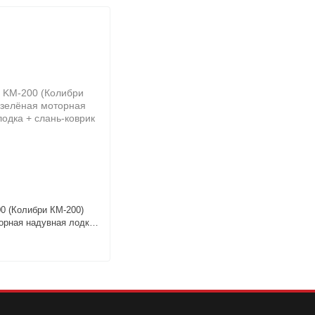
00 (Колибри КМ-200)
орная надувная лодка
рик