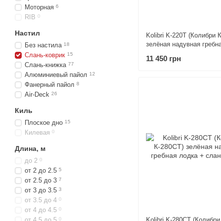
Моторная
6
RIB
0
Настил
Kolibri K-220T (Колибри 
зелёная надувная гребн
Без настила
18
слань-коврик
Слань-коврик
15
11 450 грн
Слань-книжка
77
Алюминиевый пайол
12
Фанерный пайол
8
Air-Deck
26
Киль
Плоское дно
15
Килевая
0
Длина, м
до 2
0
от 2 до 2.5
5
от 2.5 до 3
7
от 3 до 3.5
3
от 3.5 до 4
0
от 4 до 4.5
0
от 4.5 до 5
0
Kolibri K-280CT (Колибри