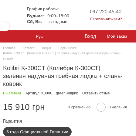
График работы:
097 220-45-40
Будние:
9:00–18:00
Перезвонить вам?
Сб, Вс:
выходные
Вход
Мой заказ
Рус
Главная
Каталог
Лодки
Лодки Kolibri
Kolibri K-300CT (Колибри К-300СТ) зелёная надувная гребная лодка + слань-
коврик
Kolibri K-300CT (Колибри К-300СТ)
зелёная надувная гребная лодка + слань-
коврик
В наличии
Артикул: K300CT green коврик
Оставить отзыв
15 910 грн
К сравнению
В желания
Гарантия
3 года Официальной Гарантии