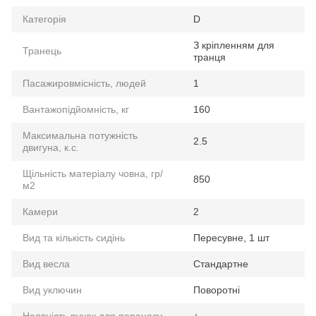
Категорія
D
З кріпленням для
Транець
транця
Пасажировмісність, людей
1
Вантажопідйомність, кг
160
Максимальна потужність
2.5
двигуна, к.с.
Щільність матеріалу човна, гр/
850
м2
Камери
2
Вид та кількість сидінь
Пересувне, 1 шт
Вид весла
Стандартне
Вид уключин
Поворотні