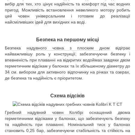
вибір для тих, хто цінує надійність та комфорт під час водних
пригод. Можливість встановлення невеликого мотору робить
цей човен універсальним і готовим до реалізації
найсміливіших ідей для вихідних на воді.
Безпека на першому місці
Безпека
надувного човна з плоским дном
відіграє
найважливішу роль у конструкції, забезпечуючи безпеку і
впевненість при плаванні на відкритих водоймах завдяки двом
герметичним відсікам у балонах та їх збільшеному діаметру до
34 см. вибором для активного відпочинку на річках та озерах,
де безпека та надійність є пріоритетом.
Схема відсіків
Гребний надувний човен Колібрі
оснащений двома
герметичними відсіками у балонах, що забезпечують безпеку
та надійність при плаванні. Номінальний тиск у балонах
становить 0,25 бар, забезпечуючи стабільність та стійкість на