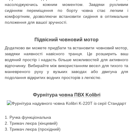
насолоджуючись кожним моментом. Завдяки рухливим
сидінням переміщення по борту човна стає легким і
комфортним, дозволяючи встановити сидіння в оптимальне
положення для вашої зручності.
Підвісний човновий мотор
Додатково ви можете придбати та встановити човновий мотор,
завдяки наявності навісного транця. Це розширить ваш
водяний простір і надасть більше можливостей для активного
відпочинку. Вибирайте між використанням весел для тихого та
маневреного руху у вузьких заводах або двигуна для
подолання відкритих водних просторів з легкістю.
Фурнітура
човна ПВХ Kolibri
1. Ручка функціональна
2. Тримач леєра (кінцевий)
3. Тримач леєра (прохідний)