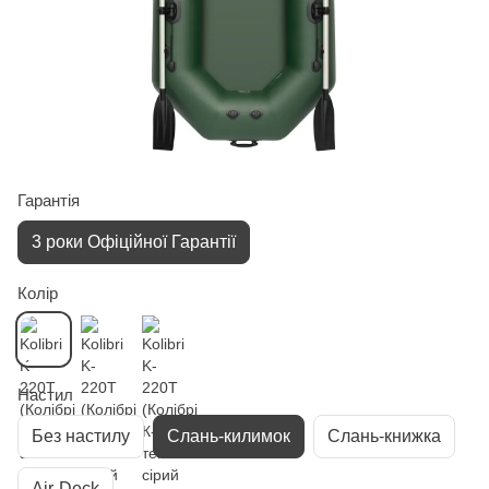
Гарантiя
3 роки Офіційної Гарантії
Колір
Настил
Без настилу
Слань-килимок
Слань-книжка
Air-Deck