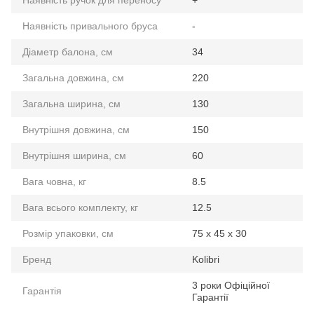
Наявність ручок для переносу
+
Наявність привального бруса
-
Діаметр балона, см
34
Загальна довжина, см
220
Загальна ширина, см
130
Внутрішня довжина, см
150
Внутрішня ширина, см
60
Вага човна, кг
8.5
Вага всього комплекту, кг
12.5
Розмір упаковки, см
75 х 45 х 30
Бренд
Kolibri
3 роки Офіційної
Гарантiя
Гарантії