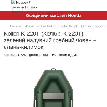
Офіційний магазин Honda
Каталог
Човни
Човни Kolibri
Kolibri K-220T (Колібрі К-220
Kolibri K-220T (Колібрі К-220Т)
зелений надувний гребний човен +
слань-килимок
Артикул:
K220T green коврик
Написати відгук