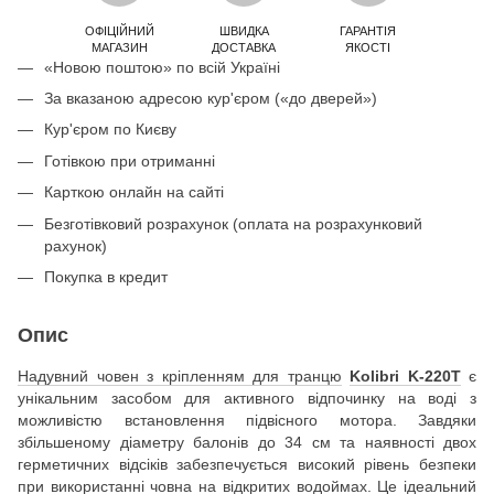
ОФІЦІЙНИЙ
ШВИДКА
ГАРАНТІЯ
МАГАЗИН
ДОСТАВКА
ЯКОСТІ
«Новою поштою» по всій Україні
За вказаною адресою кур'єром («до дверей»)
Кур'єром по Києву
Готівкою при отриманні
Карткою онлайн на сайті
Безготівковий розрахунок (оплата на розрахунковий
рахунок)
Покупка в кредит
Опис
Надувний човен з кріпленням для транцю
Kolibri K-220T
є
унікальним засобом для активного відпочинку на воді з
можливістю встановлення підвісного мотора. Завдяки
збільшеному діаметру балонів до 34 см та наявності двох
герметичних відсіків забезпечується високий рівень безпеки
при використанні човна на відкритих водоймах. Це ідеальний