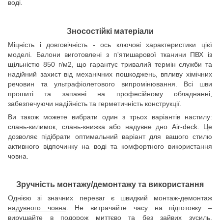
воді.
Зносостійкі матеріали
Міцність і довговічність - ось ключові характеристики цієї
моделі. Балони виготовлені з п'ятишарової тканини ПВХ із
щільністю 850 г/м2, що гарантує тривалий термін служби та
надійний захист від механічних пошкоджень, впливу хімічних
речовин та ультрафіолетового випромінювання. Всі шви
прошиті та запаяні на професійному обладнанні,
забезпечуючи надійність та герметичність конструкції.
Ви також можете вибрати один з трьох варіантів настилу:
слань-килимок, слань-книжка або надувне дно Air-deck. Це
дозволяє підібрати оптимальний варіант для вашого стилю
активного відпочинку на воді та комфортного використання
човна.
Зручність монтажу/демонтажу та використання
Однією зі значних переваг є швидкий монтаж-демонтаж
надувного човна
. Не витрачайте часу на підготовку –
вирушайте в подорож миттєво та без зайвих зусиль,