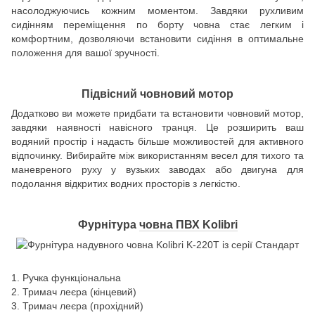
насолоджуючись кожним моментом. Завдяки рухливим
сидінням переміщення по борту човна стає легким і
комфортним, дозволяючи встановити сидіння в оптимальне
положення для вашої зручності.
Підвісний човновий мотор
Додатково ви можете придбати та встановити човновий мотор,
завдяки наявності навісного транця. Це розширить ваш
водяний простір і надасть більше можливостей для активного
відпочинку. Вибирайте між використанням весел для тихого та
маневреного руху у вузьких заводах або двигуна для
подолання відкритих водних просторів з легкістю.
Фурнітура
човна ПВХ Kolibri
1. Ручка функціональна
2. Тримач леєра (кінцевий)
3. Тримач леєра (прохідний)