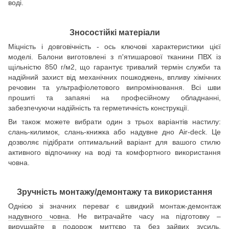
воді.
Зносостійкі матеріали
Міцність і довговічність - ось ключові характеристики цієї
моделі. Балони виготовлені з п'ятишарової тканини ПВХ із
щільністю 850 г/м2, що гарантує тривалий термін служби та
надійний захист від механічних пошкоджень, впливу хімічних
речовин та ультрафіолетового випромінювання. Всі шви
прошиті та запаяні на професійному обладнанні,
забезпечуючи надійність та герметичність конструкції.
Ви також можете вибрати один з трьох варіантів настилу:
слань-килимок, слань-книжка або надувне дно Air-deck. Це
дозволяє підібрати оптимальний варіант для вашого стилю
активного відпочинку на воді та комфортного використання
човна.
Зручність монтажу/демонтажу та використання
Однією зі значних переваг є швидкий монтаж-демонтаж
надувного човна
. Не витрачайте часу на підготовку –
вирушайте в подорож миттєво та без зайвих зусиль,