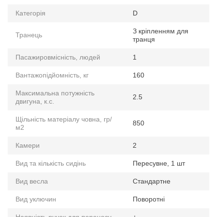
Категорія
D
З кріпленням для
Транець
транця
Пасажировмісність, людей
1
Вантажопідйомність, кг
160
Максимальна потужність
2.5
двигуна, к.с.
Щільність матеріалу човна, гр/
850
м2
Камери
2
Вид та кількість сидінь
Пересувне, 1 шт
Вид весла
Стандартне
Вид уключин
Поворотні