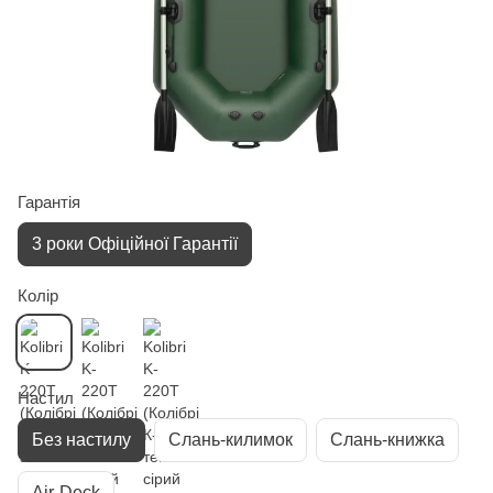
Гарантiя
3 роки Офіційної Гарантії
Колір
Настил
Без настилу
Слань-килимок
Слань-книжка
Air-Deck