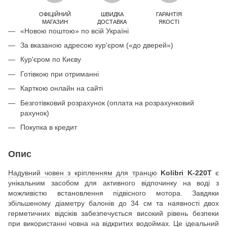
ОФІЦІЙНИЙ
ШВИДКА
ГАРАНТІЯ
МАГАЗИН
ДОСТАВКА
ЯКОСТІ
«Новою поштою» по всій Україні
За вказаною адресою кур'єром («до дверей»)
Кур'єром по Києву
Готівкою при отриманні
Карткою онлайн на сайті
Безготівковий розрахунок (оплата на розрахунковий
рахунок)
Покупка в кредит
Опис
Надувний човен з кріпленням для транцю
Kolibri K-220T
є
унікальним засобом для активного відпочинку на воді з
можливістю встановлення підвісного мотора. Завдяки
збільшеному діаметру балонів до 34 см та наявності двох
герметичних відсіків забезпечується високий рівень безпеки
при використанні човна на відкритих водоймах. Це ідеальний