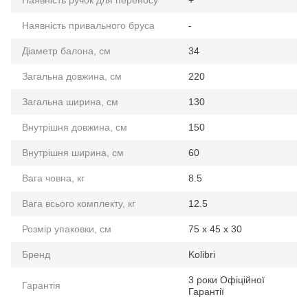
Наявність ручок для переносу
+
Наявність привального бруса
-
Діаметр балона, см
34
Загальна довжина, см
220
Загальна ширина, см
130
Внутрішня довжина, см
150
Внутрішня ширина, см
60
Вага човна, кг
8.5
Вага всього комплекту, кг
12.5
Розмір упаковки, см
75 х 45 х 30
Бренд
Kolibri
3 роки Офіційної
Гарантiя
Гарантії