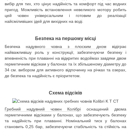
вибір для тих, хто цінує надійність та комфорт під час водних
пригод. Можливість встановлення невеликого мотору робить
цей човен універсальним і готовим до реалізації
найсміливіших ідей для вихідних на воді.
Безпека на першому місці
Безпека
надувного човна з плоским дном
відіграє
найважливішу роль у конструкції, забезпечуючи безпеку і
впевненість при плаванні на відкритих водоймах завдяки двом
герметичним відсікам у балонах та їх збільшеному діаметру до
34 см. вибором для активного відпочинку на річках та озерах,
де безпека та надійність є пріоритетом.
Схема відсіків
Гребний надувний човен Колібрі
оснащений двома
герметичними відсіками у балонах, що забезпечують безпеку
та надійність при плаванні. Номінальний тиск у балонах
становить 0,25 бар, забезпечуючи стабільність та стійкість на