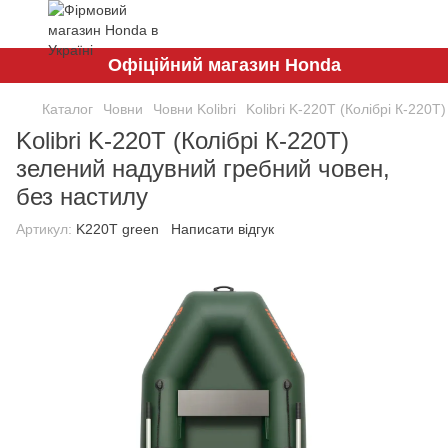
Офіційний магазин Honda
Каталог
Човни
Човни Kolibri
Kolibri K-220T (Колібрі К-220
Kolibri K-220T (Колібрі К-220Т)
зелений надувний гребний човен,
без настилу
Артикул:
K220T green
Написати відгук