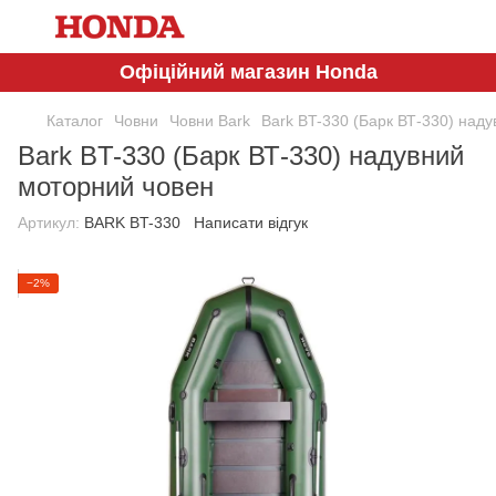
Офіційний магазин Honda
Каталог
Човни
Човни Bark
Bark BT-330 (Барк ВТ-330) над
Bark BT-330 (Барк ВТ-330) надувний
моторний човен
Артикул:
BARK BT-330
Написати відгук
−2%