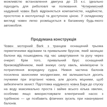
можливістю встановлення двигуна до 15 к.с. ідеально
підходить для риболовлі чи полювання.
Чотиримісний
надувний човен Bark
відрізняється компактністю, надійністю,
простотою в експлуатації та доступною ціною. У складеному
вигляді човен легко розміщується в багажнику будь-якого
автомобіля.
Продумана конструкція
Човен моторний Bark з транцем
оснащений трьома
герметичними відсіками та привальним брусом, який захищає
балони від пошкоджень під час швартування та руху через
очерет. Крім того, привальний брус оснащений
бризковідбійником, який знижує силу хвиль, мінімізуючи їх
потрапляння всередину судна. Нижня частина балонів
посилена захисними молдингами, які залишаються досить
гнучкими при згортанні човна, але досить міцними, щоб
забезпечити захист. Підготовка
надувного човна Барк
до спуску
на воду максимально проста і займе всього кілька хвилин,
особливо якщо використовувати електричний насос з
турбінкою — це позбавить фізичних зусиль при накачуванні
балонів.