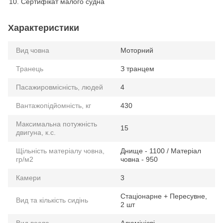
Сертифікат малого судна
Характеристики
Вид човна
Моторний
Транець
З транцем
Пасажировмісність, людей
4
Вантажопідйомність, кг
430
Максимальна потужність
15
двигуна, к.с.
Щільність матеріалу човна,
Днище - 1100 / Матеріал
гр/м2
човна - 950
Камери
3
Стаціонарне + Пересувне,
Вид та кількість сидінь
2 шт
Вид весла
Алюмінієві