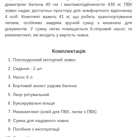
діаметром балона 40 см і вантажопідйомністю 430 кг,
ПВХ
човен
надає достатньо простору для комфортного відпочинку
4 осіб. Комплект важить 41 кг, що робить транспортування
легким, особливо завдяки зручній сумці з кишенею для
документів. У сумку легко поміщається 6-літровий насос та
ремкомплект, які входять у вартість човна.
Комплектація
Плоскодонний моторний човен
Сидіння - 2 шт
Насос 6 л
Бортовий захист уздовж балона
Леєр рятувальний
Буксирувальні кільця
Ремкомплект (клей для ПВХ, латки з ПВХ)
Сумка для надувного човна
Посібник з експлуатації