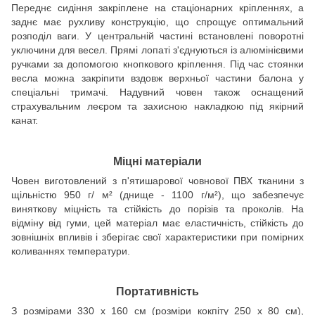
Переднє сидіння закріплене на стаціонарних кріпленнях, а
заднє має рухливу конструкцію, що спрощує оптимальний
розподіл ваги. У центральній частині встановлені поворотні
уключини для весел. Прямі лопаті з'єднуються із алюмінієвими
ручками за допомогою кнопкового кріплення. Під час стоянки
весла можна закріпити вздовж верхньої частини балона у
спеціальні тримачі. Надувний човен також оснащений
страхувальним леєром та захисною накладкою під якірний
канат.
Міцні матеріали
Човен виготовлений з п'ятишарової човнової ПВХ тканини з
щільністю 950 г/ м² (днище - 1100 г/м²), що забезпечує
виняткову міцність та стійкість до порізів та проколів. На
відміну від гуми, цей матеріал має еластичність, стійкість до
зовнішніх впливів і зберігає свої характеристики при помірних
коливаннях температури.
Портативність
З розмірами 330 х 160 см (розміри кокпіту 250 х 80 см),