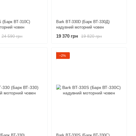
S (Барк ВТ-310С)
Bark BT-330D (Барк ВТ-330Д)
торний човен
надувний моторний човен
19 370 грн
24 590 грн
19 820 грн
−2%
(Барк ВТ-330)
Bark BT-330S (Барк ВТ-330С)