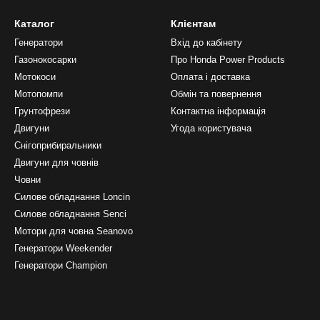
Каталог
Клієнтам
Генератори
Вхід до кабінету
Газонокосарки
Про Honda Power Products
Мотокоси
Оплата і доставка
Мотопомпи
Обмін та повернення
Грунтофрези
Контактна інформація
Двигуни
Угода користувача
Снігоприбиральники
Двигуни для човнів
Човни
Силове обладнання Loncin
Силове обладнання Senci
Мотори для човна Seanovo
Генератори Weekender
Генератори Champion