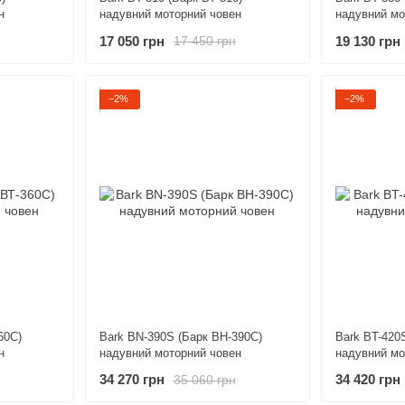
н
надувний моторний човен
надувний мо
17 050 грн
19 130 грн
17 450 грн
−2%
−2%
60С)
Bark BN-390S (Барк ВН-390С)
Bark BT-420
н
надувний моторний човен
надувний мо
34 270 грн
34 420 грн
35 060 грн