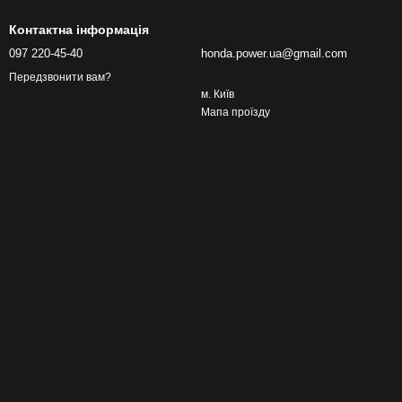
Контактна інформація
097 220-45-40
honda.power.ua@gmail.com
Передзвонити вам?
м. Київ
Мапа проїзду