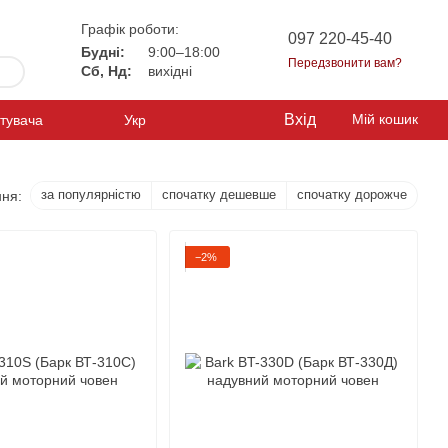
Графік роботи:
097 220-45-40
Будні:
9:00–18:00
Передзвонити вам?
Сб, Нд:
вихідні
Вхід
Мій кошик
стувача
Укр
за популярністю
спочатку дешевше
спочатку дорожче
ня:
−2%