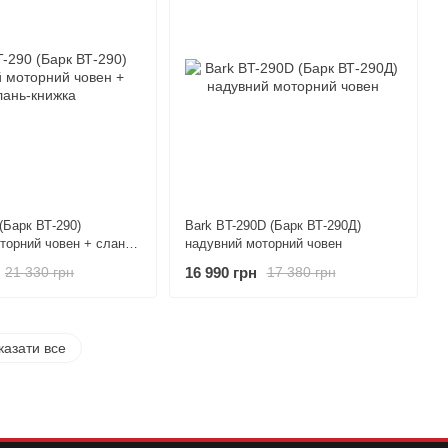
(Барк ВТ-290)
Bark BT-290D (Барк ВТ-290Д)
торний човен + слань-
надувний моторний човен
16 990 грн
21 330 грн
17 380 грн
казати все