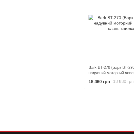
Bark BT-270 (Барк ВТ-270
надувний моторний чове
книжка
18 460 грн
18 880 грн