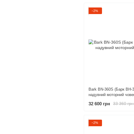
−2%
Bark BN-360S (Барк ВН-
надувний моторний чове
32 600 грн
33 360 грн
−2%