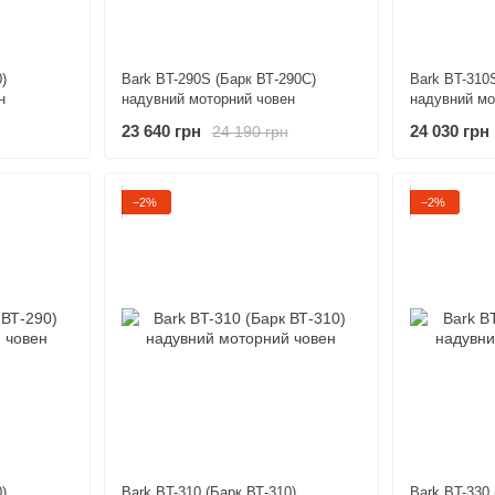
)
Bark BT-290S (Барк ВТ-290С)
Bark BT-310
н
надувний моторний човен
надувний мо
23 640 грн
24 030 грн
24 190 грн
−2%
−2%
)
Bark BT-310 (Барк ВТ-310)
Bark BT-330 