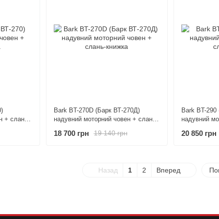
)
Bark BT-270D (Барк ВТ-270Д)
Bark BT-290 
н + слань-
надувний моторний човен + слань-
надувний мо
книжка
книжка
18 700 грн
20 850 грн
19 140 грн
Назад
1
2
Вперед
По