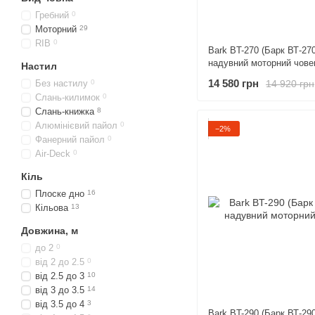
Гребний
0
Моторний
29
RIB
0
Bark BT-270 (Барк ВТ-270
надувний моторний чове
Настил
14 580 грн
14 920 грн
Без настилу
0
Слань-килимок
0
Слань-книжка
8
Алюмінієвий пайол
0
−2%
Фанерний пайол
0
Air-Deck
0
Кіль
Плоске дно
16
Кільова
13
Довжина, м
до 2
0
від 2 до 2.5
0
від 2.5 до 3
10
від 3 до 3.5
14
від 3.5 до 4
3
Bark BT-290 (Барк ВТ-290