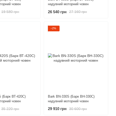
торний човен
надувний моторний човен
26 540 грн
19 580 грн
27 160 грн
−2%
S (Барк ВТ-420С)
Bark BN-330S (Барк ВН-330С)
торний човен
надувний моторний човен
29 910 грн
35 220 грн
30 600 грн