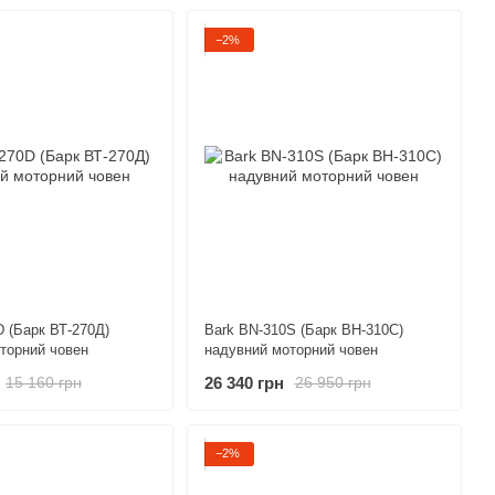
−2%
D (Барк ВТ-270Д)
Bark BN-310S (Барк ВН-310С)
торний човен
надувний моторний човен
26 340 грн
15 160 грн
26 950 грн
−2%