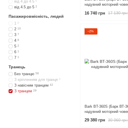
від 4 до 4.5
0
надувний моторний чове
від 4.5 до 5
2
16 740 грн
17 130 грн
Пасажировмісність, людей
1
0
2
10
−2%
3
7
4
8
5
2
6
1
7
1
Транець
Без транцю
58
З кріпленням для транця
0
З навісним транцем
42
З транцем
29
Bark BT-360S (Барк ВТ-3
надувний моторний чове
29 380 грн
30 060 грн