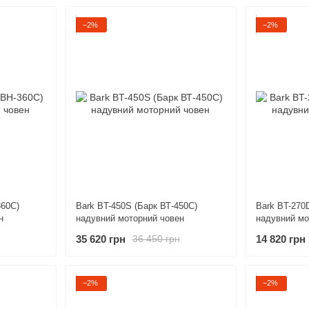
−2%
−2%
360С)
Bark BT-450S (Барк ВТ-450С)
Bark BT-270
н
надувний моторний човен
надувний мо
35 620 грн
14 820 грн
36 450 грн
−2%
−2%