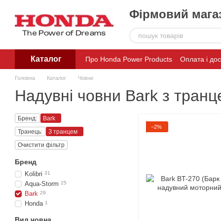
Перейти до основного контенту
Фірмовий магаз
Каталог
Про Honda Power Products
Оплата і до
Головна
Каталог
Човни
Надувні човни Bark з транц
Бренд:
Bark
−2%
Транець:
З транцем
Очистити фільтр
Бренд
Kolibri
31
Aqua-Storm
25
Bark
29
Honda
1
Вид човна