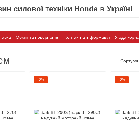
ин силової техніки Honda в Україні
ставка
Обмін та повернення
Контактна інформація
Угода кори
ем
Сортуван
−2%
−2%