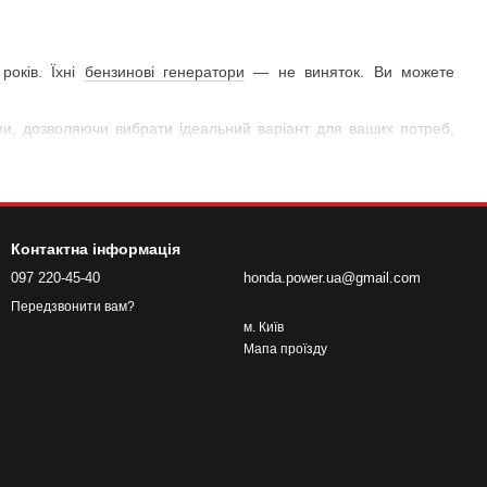
років. Їхні
бензинові генератори
— не виняток. Ви можете
ми, дозволяючи вибрати ідеальний варіант для ваших потреб,
печують стабільну роботу з мінімальною витратою палива, що
дходять як для професіоналів, так і для новачків. Їх компактний
Контактна інформація
097 220-45-40
honda.power.ua@gmail.com
 для різних цілей: від забезпечення енергією будинку під час
Передзвонити вам?
м. Київ
Мапа проїзду
генератор Лонсін
у нашому офіційному інтернет-магазині, адже
уальні та низькі ціни, акції, фотографії, відгуки, огляди та