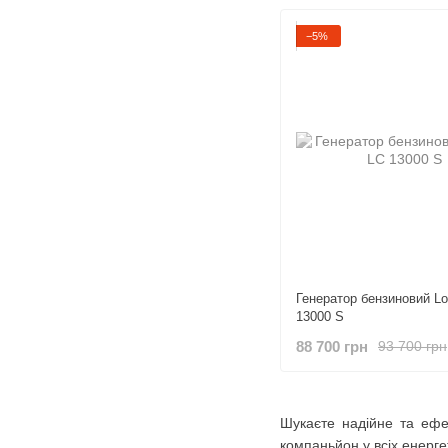
−5%
Генератор бензиновий Lo
13000 S
88 700 грн
93 700 грн
Шукаєте надійне та ефе
компаньйон у всіх енерге