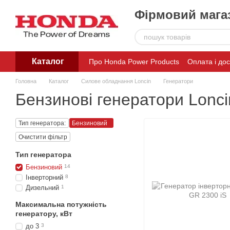
Перейти до основного контенту
Фірмовий магаз
Каталог
Про Honda Power Products
Оплата і до
Головна
Каталог
Силове обладнання Loncin
Генератори
Бензинові генератори Lonci
Тип генератора:
Бензиновий
Очистити фільтр
Тип генератора
Бензиновий
14
Інверторний
8
Дизельний
1
Максимальна потужність
генератору, кВт
до 3
3