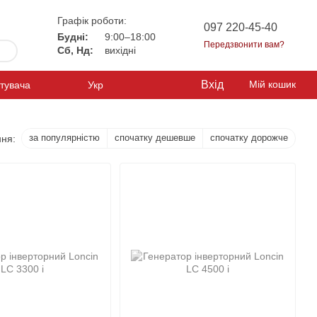
Графік роботи:
097 220-45-40
Будні:
9:00–18:00
Передзвонити вам?
Сб, Нд:
вихідні
Вхід
Мій кошик
стувача
Укр
за популярністю
спочатку дешевше
спочатку дорожче
ня: