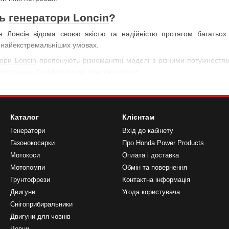
ть
генератори Loncin
?
я Лонсін
відома своєю якістю та надійністю протягом багатьох 
 найекстремальніших умовах.
ори Loncin
пропонують різноманітні моделі з різними потужностя
ристання, будівництво чи важливі заходи.
 відомі своєю ефективністю та економічністю. Ці агрегати забез
 вигідним вибором.
танні
: З легкістю запуску та зручними функціями управління вони пі
Каталог
Клієнтам
ими у транспортуванні та встановленні.
Генератори
Вхід до кабінету
ість
: Завдяки різним опціям та функціям вони ідеально підходять
Газонокосарки
Про Honda Power Products
и до використання на будмайданчиках та в кемпінгах.
Мотокоси
Оплата і доставка
Мотопомпи
Обмін та повернення
иновий генератор Лонсин
?
Грунтофрези
Контактна інформація
гатьох країнах світу через свою велику дилерську мережу.
Купуйте 
Двигуни
Угода користувача
с та високоякісне обслуговування. У нас на сайті ви знайдете акт
Снігоприбиральники
Двигуни для човнів
Човни