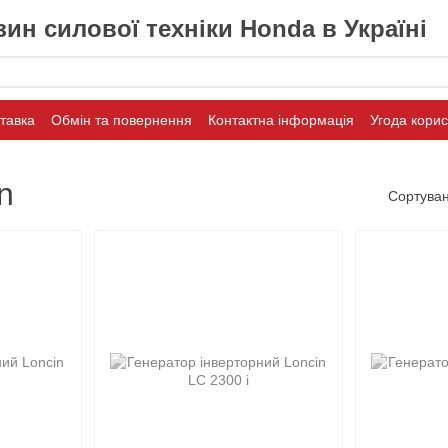
ин силової техніки Honda в Україні
ставка
Обмін та повернення
Контактна інформація
Угода кори
n
Сортуван