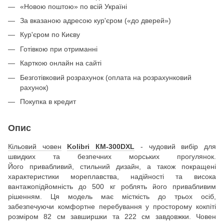
«Новою поштою» по всій Україні
За вказаною адресою кур'єром («до дверей»)
Кур'єром по Києву
Готівкою при отриманні
Карткою онлайн на сайті
Безготівковий розрахунок (оплата на розрахунковий
рахунок)
Покупка в кредит
Опис
Кільовий човен
Kolibri КМ-300DXL
- чудовий вибір для
швидких та безпечних морських прогулянок.
Його привабливий, стильний дизайн, а також покращені
характеристики мореплавства, надійності та висока
вантажопідйомність до 500 кг роблять його привабливим
рішенням. Ця модель має місткість до трьох осіб,
забезпечуючи комфортне перебування у просторому кокпіті
розміром 82 см завширшки та 222 см завдовжки. Човен