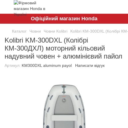
Офіційний магазин Honda
Каталог
Човни
Човни Kolibri
Kolibri KM-300DXL (Колібрі К
Kolibri KM-300DXL (Колібрі
КМ-300ДХЛ) моторний кільовий
надувний човен + алюмінієвий пайол
Артикул:
KM300DXL aluminum payol
Написати відгук