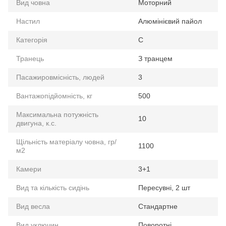
Вид човна
Моторний
Настил
Алюмінієвий пайол
Категорія
C
Транець
З транцем
Пасажировмісність, людей
3
Вантажопідйомність, кг
500
Максимальна потужність
10
двигуна, к.с.
Щільність матеріалу човна, гр/
1100
м2
Камери
3+1
Вид та кількість сидінь
Пересувні, 2 шт
Вид весла
Стандартне
Вид уключин
Поворотні