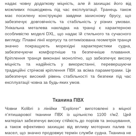
надає човну додаткову міцність, але й захищає його від
можливих пошкоджень під час експлуатації. Транець також
має посилену конструкцію завдяки захисному брусу, що
забезпечує довговічність та стабільність у різних умовах.
Унікальна металева накладка на транці є характерною
особливістю моделі DXL, що надає їй стильного та сучасного
вигляду. Плавні лінії корпусу та оптимізована геометрія транця
значно покращують морехідні характеристики судна,
забезпечуючи комфортніше та безпечніше плавання.
Кріплення транця виконані монолітно, що забезпечує високу
міцність та надійність у використанні, перевершуючи
традиційні стрічкові кріплення ПВХ за всіма параметрами. Це
забезпечує високий рівень стабільності та безпеки під час
експлуатації човна за будь-яких умов.
Тканина ПВХ
Човни Kolibri з лінійки "Explorer" виготовлені з міцної
п'ятишарової тканини ПВХ із щільністю 1100 г/м2. Цей
матеріал забезпечує високу стійкість до порізів та зношування,
а також ефективно захищає від впливу моторних палив та
масел, що значно продовжує термін служби судна. Тканина не