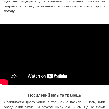
ідеально підходить для сімейних прогулянок річками та
озерами, а також для невеликих морських екскурсій у хорошу
погоду.
Посилений кіль та транець
Особливістю цього
човна з транцем
є посилений кіль, який
обладнаний захисним брусом шириною 12 см. Це не тільки