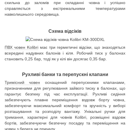
схильна до заломів при складанні човна і успішно
справляється з екстремальними температурами
навколишнього середовища.
Схема відсіків
ПВХ човен Kolibri
має три герметичні відсіки, що знаходяться
всередині надувних балонів і кіля. Робочий тиск у балонах
становить 0,25 бар, тоді як у кілі він досягає 0,35 бар.
Рухливі банки та перепускні клапани
Тримісний човен
оснащений перепускними клапанами,
призначеними для регулювання зайвого тиску в балонах, що
гарантує безпеку під час експлуатації. Рухливі сидіння
забезпечують плавне переміщення вздовж борту човна,
забезпечуючи максимальний комфорт та зручність у виборі
розташування та розподілу вантажу. Унікальні ручки для
тримання, характерні для човнів Kolibri, розміщені вздовж
бортів, забезпечуючи безпечну посадку та переміщення на
човен з берега чи причалу.