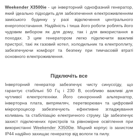
Weekender X3500ie
- це інверторний однофазний генератор,
який ідеально підходить для забезпечення електроживленням
заміського будинку у разі відключення центрального
енергопостачання. Надійність і тиша його роботи роблять його
чудовим вибором як для дому, так і для використання в
походах. З цим генератором легко підключити важливі
пристрої, такі як газовий котел, холодильник та електроплиту,
забезпечуючи комфорт та безпеку при тимчасовій втраті
основного електроживлення.
Підключіть все
Інверторний генератор забезпечує чисту синусоїду, що
гарантує стабільні 50 Гц і 230 В, особливо важливі для
чутливої електротехніки. Його синхронний альтернатор,
інверторна плата, випрямляч, перетворювач та цифровий
мікропроцесор забезпечують ефективне згладжування
коливань та стабілізацію електричного струму. Це забезпечує
захист підключених пристроїв та рівномірне освітлення при
використанні
Weekender X3500ie
. Міцний корпус із захистом
IP44 надійно захищає генератор від вологи та пилу.