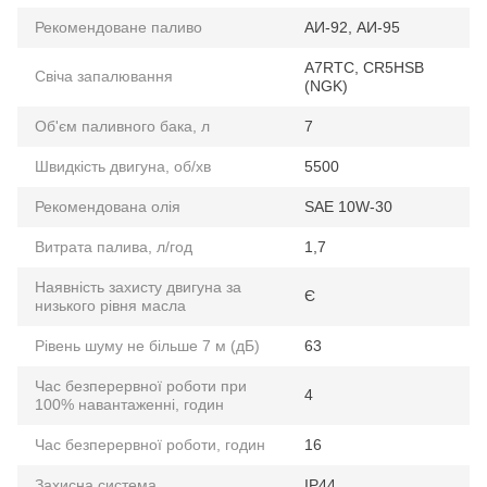
Рекомендоване паливо
АИ-92, АИ-95
A7RTC, CR5HSB
Свіча запалювання
(NGK)
Об'єм паливного бака, л
7
Швидкість двигуна, об/хв
5500
Рекомендована олія
SAE 10W-30
Витрата палива, л/год
1,7
Наявність захисту двигуна за
Є
низького рівня масла
Рівень шуму не більше 7 м (дБ)
63
Час безперервної роботи при
4
100% навантаженні, годин
Час безперервної роботи, годин
16
Захисна система
IP44