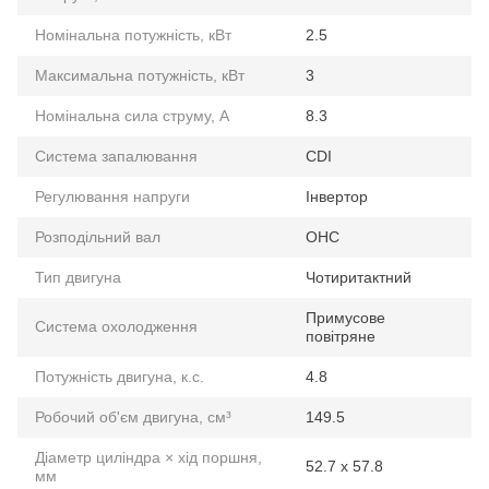
Номінальна потужність, кВт
2.5
Максимальна потужність, кВт
3
Номінальна сила струму, А
8.3
Система запалювання
CDI
Регулювання напруги
Інвертор
Розподільний вал
OHC
Тип двигуна
Чотиритактний
Примусове
Система охолодження
повітряне
Потужність двигуна, к.с.
4.8
Робочий об'єм двигуна, см³
149.5
Діаметр циліндра × хід поршня,
52.7 x 57.8
мм