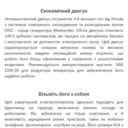
Економічний двигун
Чотирьохтактний двигун потужністю 4,8 кінських сил від Honda
з системою повітряного охолодження та розподільчим валом
OHC - серце
генератора Weekender
. Об'єм двигуна становить
149,5 кубічних сантиметрів, він працює на звичайному бензині
і запускається за допомогою електричного пуску. Цей двигун
характеризується низькою витратою палива та високою
економічністю завдяки інноваційній камері згоряння, що
робить його більш ефективним у порівнянні з аналогічними
моделями. Рекомендується використовувати мастило SAE
10W-30 для редуктора генератора для забезпечення його
надійної роботи.
Візьміть його з собою
Цей інверторний електрогенератор ідеально підходить для
відпочинку на природі, включаючи кемпінг, походи та
риболовлю. Він забезпечує не тільки освітлення, а й
можливість заряджання різних пристроїв, таких як мобільні
телефони, фотоапарати, ноутбуки та рації. Його розміри 614 х