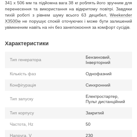
341 х 506 мм та підйомна вага 38 кг роблять його зручним для
перенесення та використання на відкритому повітрі. Завдяки
тихій роботі з рівнем шуму всього 63 децибел,
Weekender
X3500ie
не порушує спокій оточуючих і може бути залишений
увімкненим навіть на ніч без занепокоєння за комфорт сусідів.
Характеристики
Бензиновий,
Тип генератора
Інверторний
Кількість фаз
Однофазний
Конфігурація
Синхронний
Електростартер,
Тип запуску
Пульт дистанційний
Тип корпусу
Закритий
Частота, Hz
50
Напруга, V
230