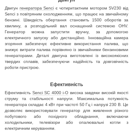
Двигун
генератора Senci
є чотиритактним мотором SV230 від
Senci з повітряним охолодженням, що працює на звичайному
бензині. Швидкість обертання становить 1500 оборотів за
хвилину, а розподільний вал оснащений системою OHV.
Генератор можна запустити вручну, за допомогою
електричного запуску або дистанційно. Інноваційна камера
згоряння забезпечує ефективне використання палива, що
знижує витрати палива порівняно із звичайними бензиновими
генераторами. Деталі двигуна виготовлені із високоякісних
твердих сплавів, забезпечуючи надійність та довговічність
роботи пристрою.
Ефективність
Ефективність
Senci SC 4000 i-O
висока завдяки високій якості
струму та стабільності напруги. Максимальна потужність
генератора складає 4 кВт при частоті 50 Гц і напрузі 230 В. Це
дозволяє використовувати генератор для живлення різного
побутового або похідного обладнання, включаючи
холодильники, телевізори або опалювальні котли з
електричним керуванням.