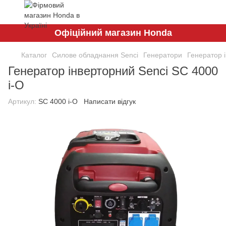
Офіційний магазин Honda
Каталог
Силове обладнання Senci
Генератори
Генератор 
Генератор інверторний Senci SC 4000
i-O
Артикул:
SC 4000 i-O
Написати відгук