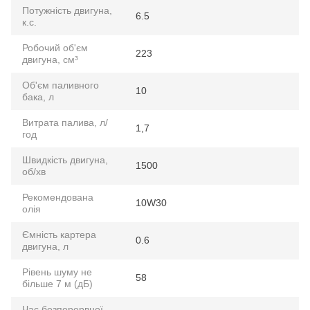
Потужність двигуна,
6.5
к.с.
Робочий об'єм
223
двигуна, см³
Об'єм паливного
10
бака, л
Витрата палива, л/
1,7
год
Швидкість двигуна,
1500
об/хв
Рекомендована
10W30
олія
Ємність картера
0.6
двигуна, л
Рівень шуму не
58
більше 7 м (дБ)
Час безперервної