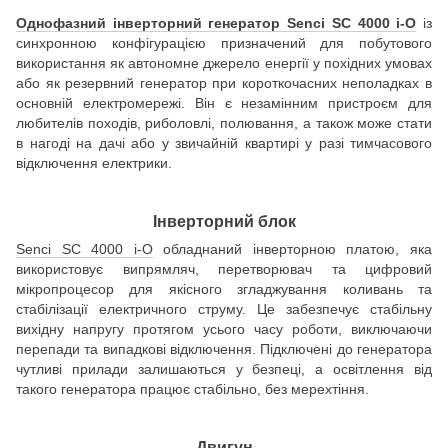
Однофазний інверторний генератор Senci SC 4000 i-O
із
синхронною конфігурацією призначений для побутового
використання як автономне джерело енергії у похідних умовах
або як резервний генератор при короткочасних неполадках в
основній електромережі. Він є незамінним пристроєм для
любителів походів, риболовлі, полювання, а також може стати
в нагоді на дачі або у звичайній квартирі у разі тимчасового
відключення електрики.
Інверторний блок
Senci SC 4000 i-O
обладнаний інверторною платою, яка
використовує випрямляч, перетворювач та цифровий
мікропроцесор для якісного згладжування коливань та
стабілізації електричного струму. Це забезпечує стабільну
вихідну напругу протягом усього часу роботи, виключаючи
перепади та випадкові відключення. Підключені до генератора
чутливі прилади залишаються у безпеці, а освітлення від
такого генератора працює стабільно, без мерехтіння.
Двигун