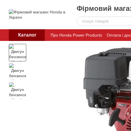
Перейти до основного контенту
Фірмовий магаз
Каталог
Про Honda Power Products
Оплата і до