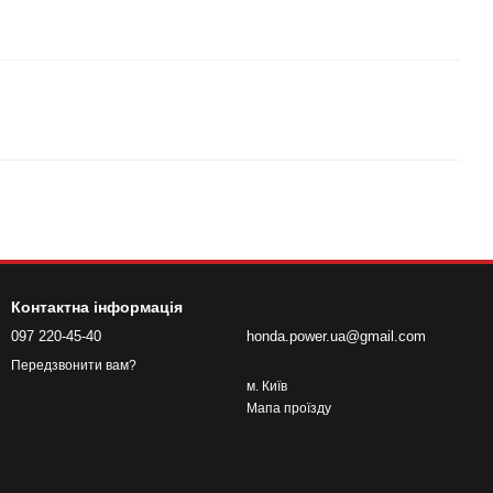
Контактна інформація
097 220-45-40
honda.power.ua@gmail.com
Передзвонити вам?
м. Київ
Мапа проїзду