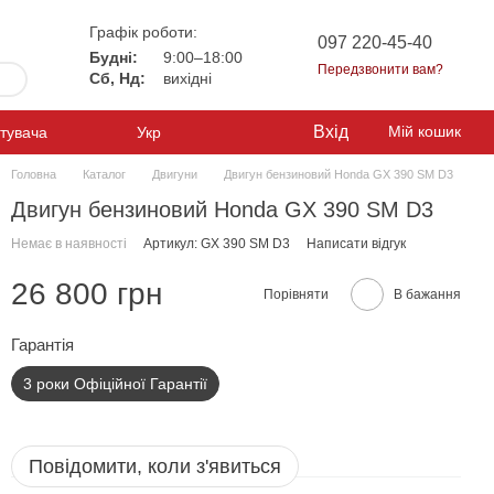
Графік роботи:
097 220-45-40
Будні:
9:00–18:00
Передзвонити вам?
Сб, Нд:
вихідні
Вхід
Мій кошик
стувача
Укр
Головна
Каталог
Двигуни
Двигун бензиновий Honda GX 390 SM D3
Двигун бензиновий Honda GX 390 SM D3
Немає в наявності
Артикул: GX 390 SM D3
Написати відгук
26 800 грн
Порівняти
В бажання
Гарантiя
3 роки Офіційної Гарантії
Повідомити, коли з'явиться