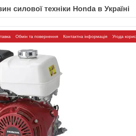
ин силової техніки Honda в Україні
ставка
Обмін та повернення
Контактна інформація
Угода кори