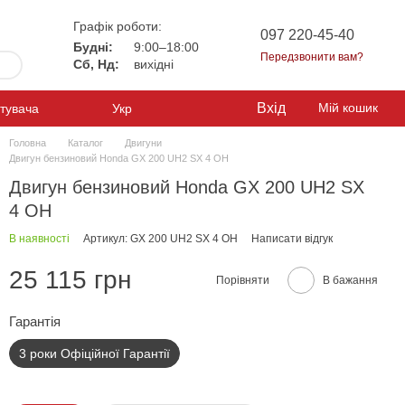
Графік роботи:
097 220-45-40
Будні:
9:00–18:00
Передзвонити вам?
Сб, Нд:
вихідні
Вхід
Мій кошик
стувача
Укр
Головна
Каталог
Двигуни
Двигун бензиновий Honda GX 200 UH2 SX 4 OH
Двигун бензиновий Honda GX 200 UH2 SX
4 OH
В наявності
Артикул: GX 200 UH2 SX 4 OH
Написати відгук
25 115 грн
Порівняти
В бажання
Гарантiя
3 роки Офіційної Гарантії