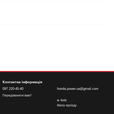
Контактна інформація
097 220-45-40
honda.power.ua@gmail.com
Передзвонити вам?
м. Київ
Мапа проїзду