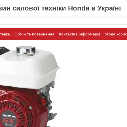
ин силової техніки Honda в Україні
ставка
Обмін та повернення
Контактна інформація
Угода кори