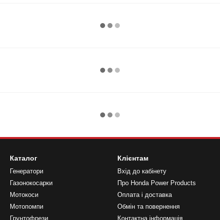
Каталог
Клієнтам
Генератори
Вхід до кабінету
Газонокосарки
Про Honda Power Products
Мотокоси
Оплата і доставка
Мотопомпи
Обмін та повернення
Грунтофрези
Контактна інформація