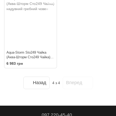
Aqua-Storm Sto249 Чайка
(Аква-Шторм Сто249 Чайка)
надувний гребний човен
6 983 грн
Назад
Вперед
4
з 4
097 220-45-40