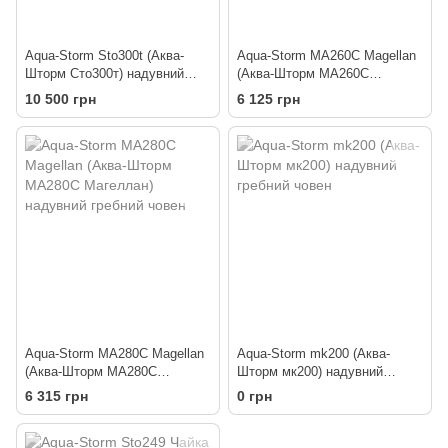
Aqua-Storm Sto300t (Аква-
Aqua-Storm MA260C Magellan
Шторм Сто300т) надувний
(Аква-Шторм МА260С
гребний човен
Магеллан) надувний гребний
10 500 грн
6 125 грн
човен
Aqua-Storm MA280C Magellan
Aqua-Storm mk200 (Аква-
(Аква-Шторм МА280С
Шторм мк200) надувний
Магеллан) надувний гребний
гребний човен
6 315 грн
0 грн
човен