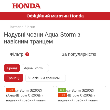
Офіційний магазин Honda
Каталог
Човни
Надувні човни Aqua-Storm з
навісним транцем
Фільтр
За популярністю
2
Бренд
Aqua-Storm
Транець
З навісним транцем
−5%
ХІТ
−5%