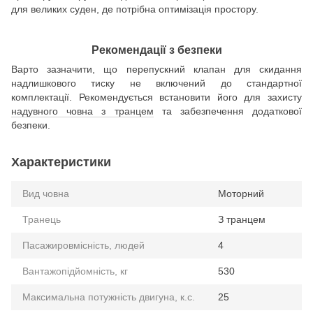
для великих суден, де потрібна оптимізація простору.
Рекомендації з безпеки
Варто зазначити, що перепускний клапан для скидання
надлишкового тиску не включений до стандартної
комплектації. Рекомендується встановити його для захисту
надувного човна з транцем
та забезпечення додаткової
безпеки.
Характеристики
Вид човна
Моторний
Транець
З транцем
Пасажировмісність, людей
4
Вантажопідйомність, кг
530
Максимальна потужність двигуна, к.с.
25