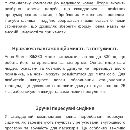
У стандартну комплектацію
надувного човна Шторм
входить
розбірна жорстка палуба, що складається з декількох
пронумерованих частин, оброблених металевим профілем.
Палуба швидко і надійно збирається і зміцнюється бічними
стрінгерами, що дозволяє зберегти форму човна навіть на
високій швидкості та при хвилях.
Вражаюча вантажопідйомність та потужність
Aqua-Storm Stk360
може витримати вантаж до 530 кг, що
робить його чотиримісним за паспортом. Однак, якщо вага
людей, оснастки та човнового двигуна не перевищує цього
показника, на човні можуть розміститися до п'яти осіб. Для
любителів швидкості човен обладнаний стаціонарним
транцем, що дозволяє встановити двигун потужністю до 25
к.с., забезпечуючи швидкі та захоплюючі прогулянки.
Зручні пересувні сидіння
У стандартній комплектації човна передбачені пересувні
сидіння, які забезпечують гнучкість у регулюванні внутрішнього
простору та зручність для пасажирів. Це особливо важливо