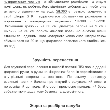
чотиримісним човном
зі збільшеними розмірами та рядом
поліпшень, які роблять його відмінним вибором для любителів
активного відпочинку на воді.
Stk360
є третьою моделлю в
серії Шторм STK і відрізняється збільшеними розмірами в
порівнянні з попередніми моделями
Stk300
і
Stk330
.
Збільшення довжини на 30 см, діаметра балона на 9 см і
ширини на 36 см робить
кільовий човен Aqua-Storm
більш
стійким та надійним. Вага
моторного човна Аква Шторм
також
збільшилася на 20 кг, що додатково посилює його стабільність
на воді.
Зручність перенесення
Для зручності перенесення в носовій частині
ПВХ човна
додані
додаткові ручки, а ручки на кінцевиках балонів перемістилися з
внутрішньої сторони на зовнішню. По всьому периметру
верхньої частини балона протягнутий страхувальний леєр, а
по зовнішній центральній стороні проклеєно привальний брус,
забезпечуючи додаткову безпеку та довговічність.
Жорстка розбірна палуба