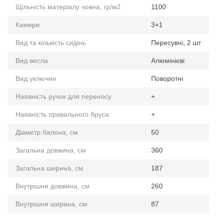
Щільність матеріалу човна, гр/м2
1100
Камери
3+1
Вид та кількість сидінь
Пересувні, 2 шт
Вид весла
Алюмінієві
Вид уключин
Поворотні
Наявність ручок для переносу
+
Наявність привального бруса
+
Діаметр балона, см
50
Загальна довжина, см
360
Загальна ширина, см
187
Внутрішня довжина, см
260
Внутрішня ширина, см
87