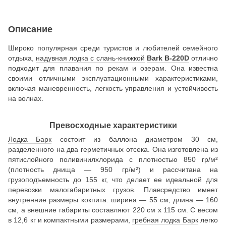
Описание
Широко популярная среди туристов и любителей семейного
отдыха,
надувная лодка с слань-книжкой
Bark B-220D
отлично
подходит для плавания по рекам и озерам. Она известна
своими отличными эксплуатационными характеристиками,
включая маневренность, легкость управления и устойчивость
на волнах.
Превосходные характеристики
Лодка Барк
состоит из баллона диаметром 30 см,
разделенного на два герметичных отсека. Она изготовлена из
пятислойного поливинилхлорида с плотностью 850 гр/м²
(плотность днища — 950 гр/м²) и рассчитана на
грузоподъемность до 155 кг, что делает ее идеальной для
перевозки малогабаритных грузов. Плавсредство имеет
внутренние размеры кокпита: ширина — 55 см, длина — 160
см, а внешние габариты составляют 220 см х 115 см. С весом
в 12,6 кг и компактными размерами,
гребная лодка Барк
легко