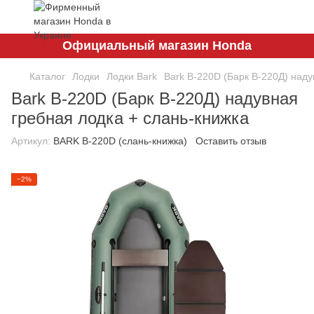
Официальный магазин Honda
Каталог
Лодки
Лодки Bark
Bark B-220D (Барк В-220Д) наду
Bark B-220D (Барк В-220Д) надувная
гребная лодка + слань-книжка
Артикул:
BARK B-220D (слань-книжка)
Оставить отзыв
−2%