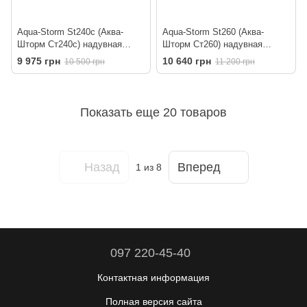
Aqua-Storm St240c (Аква-
Aqua-Storm St260 (Аква-
Шторм Ст240с) надувная
Шторм Ст260) надувная
гребная лодка
гребная лодка
9 975 грн
10 640 грн
10 500 грн
11 200 грн
Показать еще 20 товаров
Назад
Вперед
1
из 8
097 220-45-40
Контактная информация
Полная версия сайта