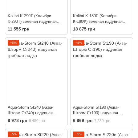
Kolibri K-290T (Колибри
Kolibri K-180F (Колибри
К-290Т) зелёная надувная
К-180Ф) зеленая надувная
гребная лодка, без настила
гребная лодка + Air-Deck
11 555 грн
18 875 грн
−5%
−5%
Aqua-Storm St240 (Аква-
Aqua-Storm St190 (Аква-
Шторм Ст240) надувная
Шторм Ст190) надувная
гребная лодка
гребная лодка
8 978 грн
6 869 грн
9 450 грн
7 230 грн
−5%
−5%