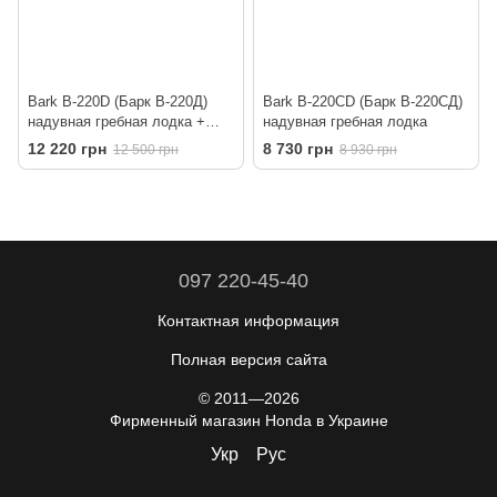
Bark B-220D (Барк В-220Д)
Bark B-220CD (Барк В-220СД)
надувная гребная лодка +
надувная гребная лодка
слань-книжка
12 220 грн
8 730 грн
12 500 грн
8 930 грн
097 220-45-40
Контактная информация
Полная версия сайта
© 2011—2026
Фирменный магазин Honda в Украине
Укр
Рус