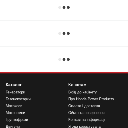
Каталог
Клієнтам
Генератори
Вхід до кабінету
Газонокосарки
Про Honda Power Products
Мотокоси
Оплата і доставка
Мотопомпи
Обмін та повернення
Грунтофрези
Контактна інформація
Двигуни
Угода користувача