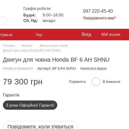
Графік роботи:
097 220-45-40
Будні:
9:00–18:00
Передзвонити вам?
Сб, Нд:
вихідні
Вхід
Мій кошик
стувача
Укр
Головна
Каталог
Двигуни для човнів
Двигун для човна Honda BF 6 AH SHNU
Двигун для човна Honda BF 6 AH SHNU
Немає в наявності
Артикул: BF 6 AH SHNU
Написати відгук
79 300 грн
Порівняти
В бажання
Гарантiя
3 роки Офіційної Гарантії
Повідомити, коли з'явиться