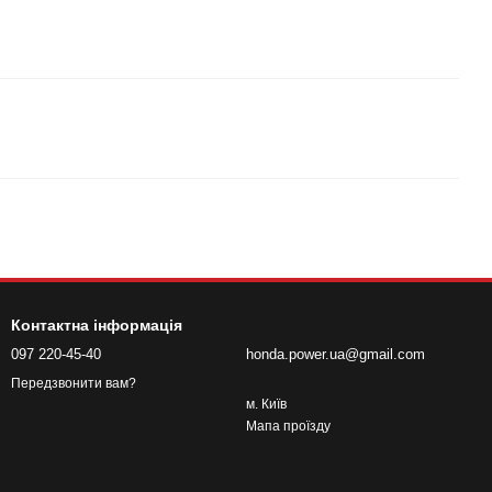
Контактна інформація
097 220-45-40
honda.power.ua@gmail.com
Передзвонити вам?
м. Київ
Мапа проїзду