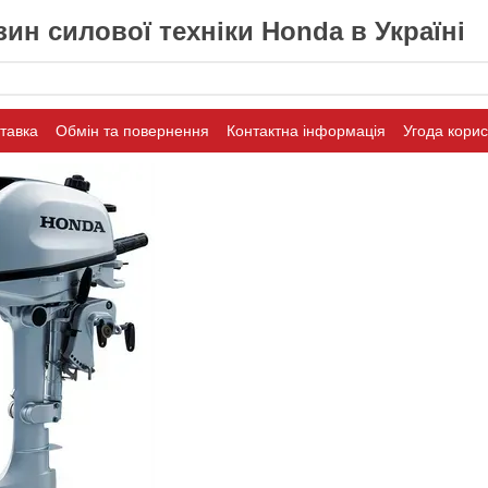
ин силової техніки Honda в Україні
ставка
Обмін та повернення
Контактна інформація
Угода кори