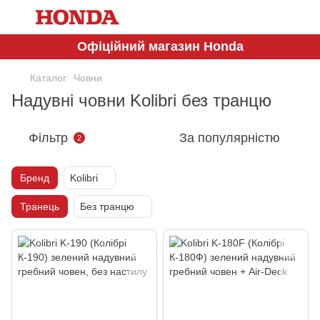
Офіційний магазин Honda
Каталог
Човни
Надувні човни Kolibri без транцю
Фільтр
За популярністю
2
Бренд
Kolibri
Транець
Без транцю