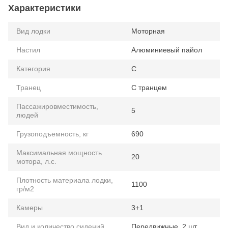
Характеристики
Вид лодки
Моторная
Настил
Алюминиевый пайол
Категория
C
Транец
С транцем
Пассажировместимость,
5
людей
Грузоподъемность, кг
690
Максимальная мощность
20
мотора, л.с.
Плотность материала лодки,
1100
гр/м2
Камеры
3+1
Вид и количество сидений
Передвижные, 2 шт