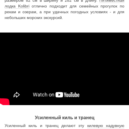
размером 82 см в ширину и 282 см в длину.
Пятиместная
лодка Kolibri
отлично подходит для семейных прогулок по
рекам и озерам, а при удачных погодных условиях - и для
небольших морских экскурсий.
Усиленный киль и транец
Усиленный киль и транец делают эту
килевую надувную