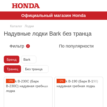
Официальный магазин Honda
Каталог
Лодки
Надувные лодки Bark без транца
Фильтр
По популярности
2
Бренд
Bark
Транец
Без транца
−2%
−2%