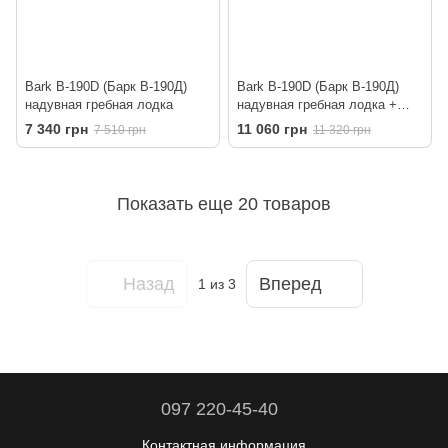
Bark B-190D (Барк В-190Д)
Bark B-190D (Барк В-190Д)
надувная гребная лодка
надувная гребная лодка +
слань-книжка
7 340 грн
11 060 грн
7 510 грн
11 320 грн
Показать еще 20 товаров
Назад
Вперед
1
из 3
097 220-45-40
Контактная информация