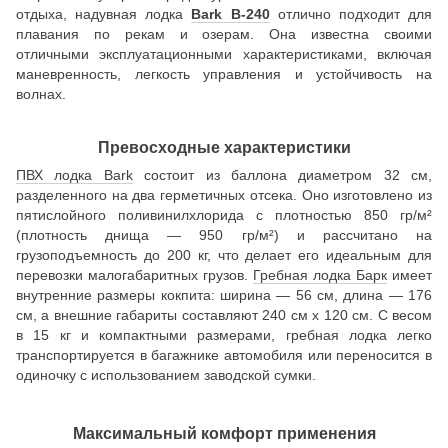
отдыха, надувная лодка
Bark B-240
отлично подходит для
плавания по рекам и озерам. Она известна своими
отличными эксплуатационными характеристиками, включая
маневренность, легкость управления и устойчивость на
волнах.
Превосходные характеристики
ПВХ лодка Bark
состоит из баллона диаметром 32 см,
разделенного на два герметичных отсека. Оно изготовлено из
пятислойного поливинилхлорида с плотностью 850 гр/м²
(плотность днища — 950 гр/м²) и рассчитано на
грузоподъемность до 200 кг, что делает его идеальным для
перевозки малогабаритных грузов.
Гребная лодка Барк
имеет
внутренние размеры кокпита: ширина — 56 см, длина — 176
см, а внешние габариты составляют 240 см х 120 см. С весом
в 15 кг и компактными размерами, гребная лодка легко
транспортируется в багажнике автомобиля или переносится в
одиночку с использованием заводской сумки.
Максимальный комфорт применения