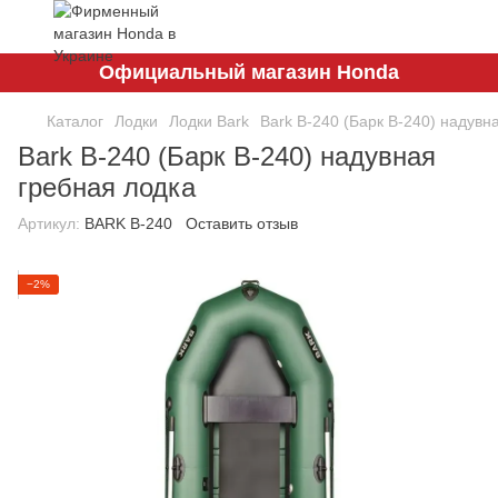
Официальный магазин Honda
Каталог
Лодки
Лодки Bark
Bark B-240 (Барк В-240) надувн
Bark B-240 (Барк В-240) надувная
гребная лодка
Артикул:
BARK B-240
Оставить отзыв
−2%