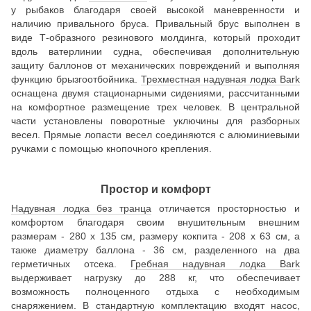
у рыбаков благодаря своей высокой маневренности и
наличию привального бруса. Привальный брус выполнен в
виде Т-образного резинового молдинга, который проходит
вдоль ватерлинии судна, обеспечивая дополнительную
защиту баллонов от механических повреждений и выполняя
функцию брызгоотбойника.
Трехместная надувная лодка Bark
оснащена двумя стационарными сидениями, рассчитанными
на комфортное размещение трех человек. В центральной
части установлены поворотные уключины для разборных
весел. Прямые лопасти весел соединяются с алюминиевыми
ручками с помощью кнопочного крепления.
Простор и комфорт
Надувная лодка без транца
отличается просторностью и
комфортом благодаря своим внушительным внешним
размерам - 280 х 135 см, размеру кокпита - 208 х 63 см, а
также диаметру баллона - 36 см, разделенного на два
герметичных отсека.
Гребная надувная лодка Bark
выдерживает нагрузку до 288 кг, что обеспечивает
возможность полноценного отдыха с необходимым
снаряжением. В стандартную комплектацию входят насос,