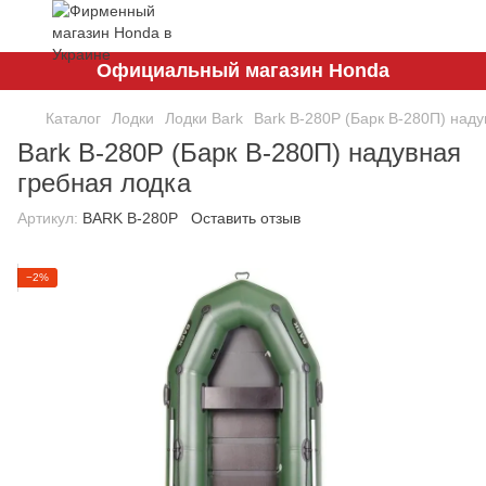
Официальный магазин Honda
Каталог
Лодки
Лодки Bark
Bark B-280P (Барк В-280П) наду
Bark B-280P (Барк В-280П) надувная
гребная лодка
Артикул:
BARK B-280P
Оставить отзыв
−2%