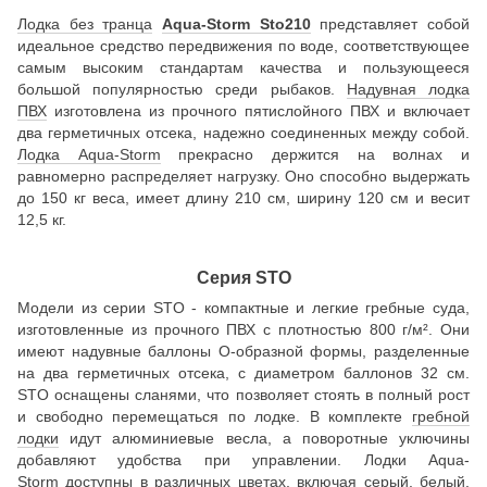
Лодка без транца
Aqua-Storm Sto210
представляет собой
идеальное средство передвижения по воде, соответствующее
самым высоким стандартам качества и пользующееся
большой популярностью среди рыбаков.
Надувная лодка
ПВХ
изготовлена из прочного пятислойного ПВХ и включает
два герметичных отсека, надежно соединенных между собой.
Лодка Aqua-Storm
прекрасно держится на волнах и
равномерно распределяет нагрузку. Оно способно выдержать
до 150 кг веса, имеет длину 210 см, ширину 120 см и весит
12,5 кг.
Серия STO
Модели из серии STO - компактные и легкие гребные суда,
изготовленные из прочного ПВХ с плотностью 800 г/м². Они
имеют надувные баллоны О-образной формы, разделенные
на два герметичных отсека, с диаметром баллонов 32 см.
STO оснащены сланями, что позволяет стоять в полный рост
и свободно перемещаться по лодке. В комплекте
гребной
лодки
идут алюминиевые весла, а поворотные уключины
добавляют удобства при управлении. Лодки Aqua-
Storm доступны в различных цветах, включая серый, белый,