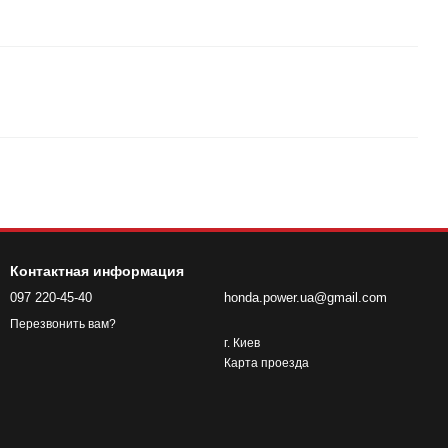
Контактная информация
097 220-45-40
honda.power.ua@gmail.com
Перезвонить вам?
г. Киев
Карта проезда