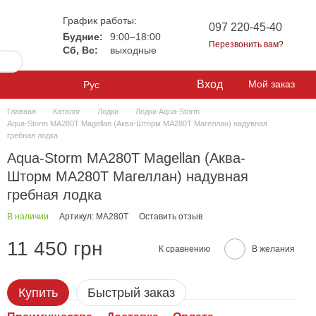
График работы:
097 220-45-40
Будние:
9:00–18:00
Перезвонить вам?
Сб, Вс:
выходные
Вход
Мой заказ
Рус
Главная
Каталог
Лодки
Лодки Aqua-Storm
Aqua-Storm MA280T Magellan (Аква-Шторм МА280Т Магеллан) надувная
гребная лодка
Aqua-Storm MA280T Magellan (Аква-
Шторм МА280Т Магеллан) надувная
гребная лодка
В наличии
Артикул: MA280T
Оставить отзыв
11 450 грн
К сравнению
В желания
Купить
Быстрый заказ