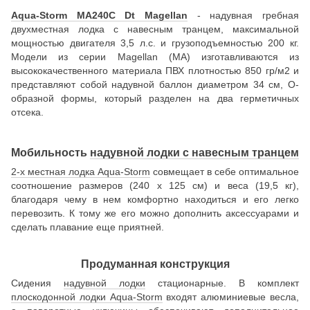
Aqua-Storm MA240C Dt Magellan
- надувная гребная
двухместная лодка с навесным транцем, максимальной
мощностью двигателя 3,5 л.с. и грузоподъемностью 200 кг.
Модели из серии Magellan (MA) изготавливаются из
высококачественного материала ПВХ плотностью 850 гр/м2 и
представляют собой надувной баллон диаметром 34 см, О-
образной формы, который разделен на два герметичных
отсека.
Мобильность
надувной лодки с навесным транцем
2-х местная лодка Aqua-Storm
совмещает в себе оптимальное
соотношение размеров (240 х 125 см) и веса (19,5 кг),
благодаря чему в нем комфортно находиться и его легко
перевозить. К тому же его можно дополнить аксессуарами и
сделать плавание еще приятней.
Продуманная конструкция
Сидения
надувной лодки
стационарные. В комплект
плоскодонной лодки Aqua-Storm
входят алюминиевые весла,