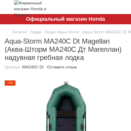
Официальный магазин Honda
Каталог
Лодки
Лодки Aqua-Storm
Aqua-Storm MA240C Dt M
Aqua-Storm MA240C Dt Magellan
(Аква-Шторм МА240С Дт Магеллан)
надувная гребная лодка
Артикул:
MA240C Dt
Оставить отзыв
−5%