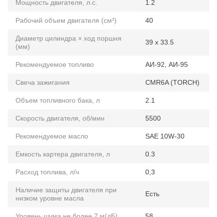
Мощность двигателя, л.с.
1.2
Рабочий объем двигателя (см³)
40
Диаметр цилиндра × ход поршня
39 x 33.5
(мм)
Рекомендуемое топливо
АИ-92, АИ-95
Свеча зажигания
CMR6A (TORCH)
Объем топливного бака, л
2.1
Скорость двигателя, об/мин
5500
Рекомендуемое масло
SAE 10W-30
Емкость картера двигателя, л
0.3
Расход топлива, л/ч
0,3
Наличие защиты двигателя при
Есть
низком уровне масла
Уровень шума не более 7 м(дБ)
58