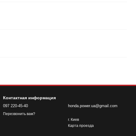
Контактная информация
097 220-45-40
honda.power.ua@gmail.com
Перезвонить вам?
г. Киев
Карта проезда