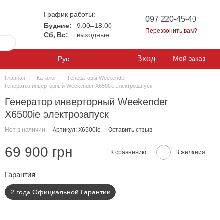
График работы:
097 220-45-40
Будние:
9:00–18:00
Перезвонить вам?
Сб, Вс:
выходные
Вход
Мой заказ
Рус
Главная
Каталог
Генераторы Weekender
Генератор инверторный Weekender X6500ie электрозапуск
Генератор инверторный Weekender
X6500ie электрозапуск
Нет в наличии
Артикул: X6500ie
Оставить отзыв
69 900 грн
К сравнению
В желания
Гарантия
2 года Официальной Гарантии