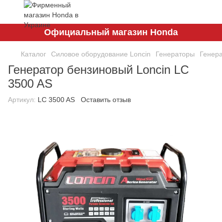
Официальный магазин Honda
Каталог
Силовое оборудование Loncin
Генераторы
Генера
Генератор бензиновый Loncin LC
3500 AS
Артикул:
LC 3500 AS
Оставить отзыв