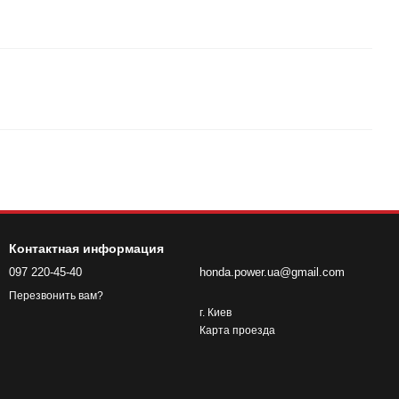
Контактная информация
097 220-45-40
honda.power.ua@gmail.com
Перезвонить вам?
г. Киев
Карта проезда