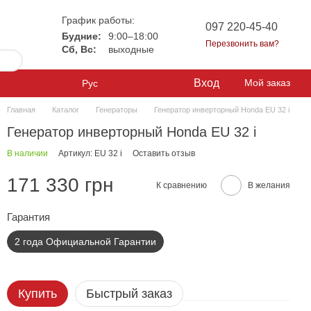
График работы:
097 220-45-40
Будние:
9:00–18:00
Перезвонить вам?
Сб, Вс:
выходные
Вход
Мой заказ
Рус
Главная
Каталог
Генераторы
Генератор инверторный Honda EU 32 i
Генератор инверторный Honda EU 32 i
В наличии
Артикул: EU 32 i
Оставить отзыв
171 330 грн
К сравнению
В желания
Гарантия
2 года Официальной Гарантии
Купить
Быстрый заказ