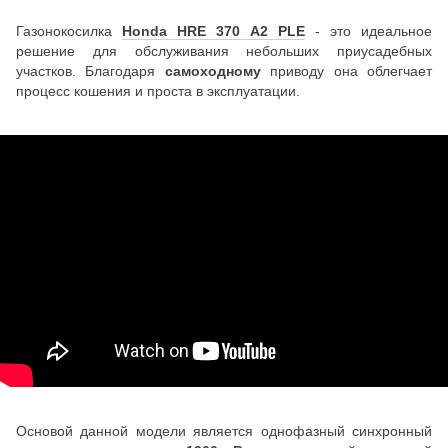
Газонокосилка
Honda HRE 370 A2 PLE
- это идеальное
решение для обслуживания небольших приусадебных
участков. Благодаря
самоходному
приводу она облегчает
процесс кошения и проста в эксплуатации.
Основой данной модели является однофазный синхронный