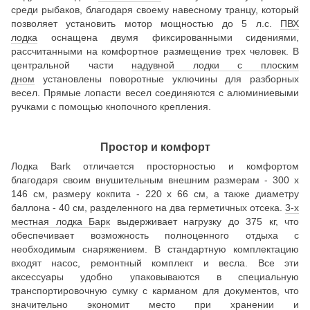
среди рыбаков, благодаря своему навесному транцу, который
позволяет установить мотор мощностью до 5 л.с.
ПВХ
лодка
оснащена двумя фиксированными сидениями,
рассчитанными на комфортное размещение трех человек. В
центральной части
надувной лодки с плоским
дном
установлены поворотные уключины для разборных
весел. Прямые лопасти весел соединяются с алюминиевыми
ручками с помощью кнопочного крепления.
Простор и комфорт
Лодка Bark отличается просторностью и комфортом
благодаря своим внушительным внешним размерам - 300 х
146 см, размеру кокпита - 220 х 66 см, а также диаметру
баллона - 40 см, разделенного на два герметичных отсека.
3-х
местная лодка Барк
выдерживает нагрузку до 375 кг, что
обеспечивает возможность полноценного отдыха с
необходимым снаряжением. В стандартную комплектацию
входят насос, ремонтный комплект и весла. Все эти
аксессуары удобно упаковываются в специальную
транспортировочную сумку с карманом для документов, что
значительно экономит место при хранении и