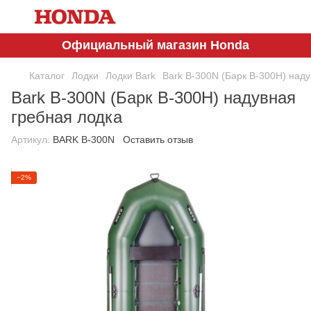
Официальный магазин Honda
Каталог
Лодки
Лодки Bark
Bark B-300N (Барк В-300Н) над
Bark B-300N (Барк В-300Н) надувная
гребная лодка
Артикул:
BARK B-300N
Оставить отзыв
−2%