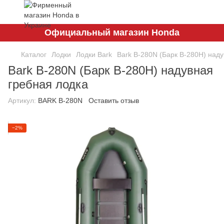
Официальный магазин Honda
Каталог
Лодки
Лодки Bark
Bark B-280N (Барк В-280Н) над
Bark B-280N (Барк В-280Н) надувная
гребная лодка
Артикул:
BARK B-280N
Оставить отзыв
−2%