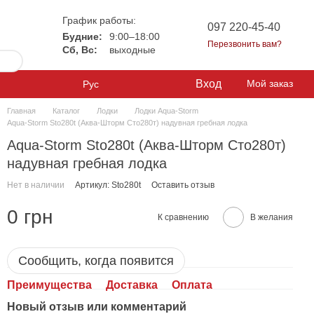
График работы:
097 220-45-40
Будние:
9:00–18:00
Перезвонить вам?
Сб, Вс:
выходные
Вход
Мой заказ
Рус
Главная
Каталог
Лодки
Лодки Aqua-Storm
Aqua-Storm Sto280t (Аква-Шторм Сто280т) надувная гребная лодка
Aqua-Storm Sto280t (Аква-Шторм Сто280т)
надувная гребная лодка
Нет в наличии
Артикул: Sto280t
Оставить отзыв
0 грн
К сравнению
В желания
Сообщить, когда появится
Преимущества
Доставка
Оплата
Новый отзыв или комментарий