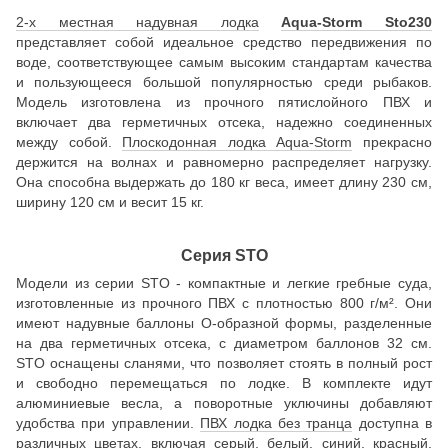
2-х местная надувная лодка
Aqua-Storm Sto230
представляет собой идеальное средство передвижения по
воде, соответствующее самым высоким стандартам качества
и пользующееся большой популярностью среди рыбаков.
Модель изготовлена из прочного пятислойного ПВХ и
включает два герметичных отсека, надежно соединенных
между собой.
Плоскодонная лодка Aqua-Storm
прекрасно
держится на волнах и равномерно распределяет нагрузку.
Она способна выдержать до 180 кг веса, имеет длину 230 см,
ширину 120 см и весит 15 кг.
Серия STO
Модели из серии STO - компактные и легкие гребные суда,
изготовленные из прочного ПВХ с плотностью 800 г/м². Они
имеют надувные баллоны О-образной формы, разделенные
на два герметичных отсека, с диаметром баллонов 32 см.
STO оснащены сланями, что позволяет стоять в полный рост
и свободно перемещаться по лодке. В комплекте идут
алюминиевые весла, а поворотные уключины добавляют
удобства при управлении.
ПВХ лодка без транца
доступна в
различных цветах, включая серый, белый, синий, красный,