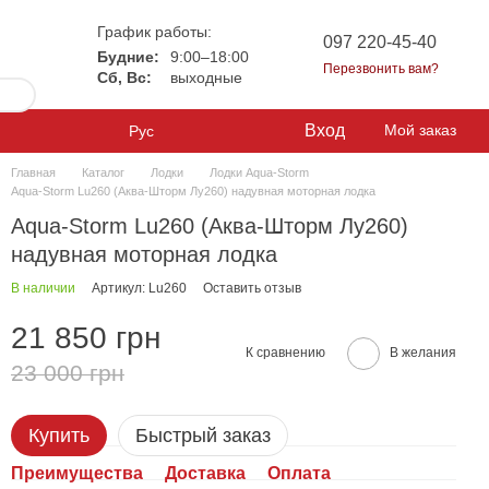
График работы:
097 220-45-40
Будние:
9:00–18:00
Перезвонить вам?
Сб, Вс:
выходные
Вход
Мой заказ
Рус
Главная
Каталог
Лодки
Лодки Aqua-Storm
Aqua-Storm Lu260 (Аква-Шторм Лу260) надувная моторная лодка
Aqua-Storm Lu260 (Аква-Шторм Лу260)
надувная моторная лодка
В наличии
Артикул: Lu260
Оставить отзыв
21 850 грн
К сравнению
В желания
23 000 грн
Купить
Быстрый заказ
Преимущества
Доставка
Оплата