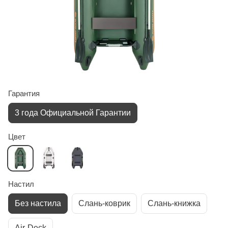
Гарантия
3 года Официальной Гарантии
Цвет
Настил
Без настила
Слань-коврик
Слань-книжка
Air-Deck