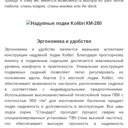
транца. К тому же, имеется возможность выбора из трех типов
пайола: слань-коврик, слань-книжка или Air-deck.
Эргономика и удобство
Эргономика и удобство являются важными аспектами
конструкции
надувной лодки Kolibri
. Благодаря просторному
кокпиту и подвижным сиденьям достигается максимальный
уровень комфорта и практичности. Уникальная конструкция
подвижных сидений позволяет легко регулировать их
положение вдоль бортов
2-х местной лодки Kolibri
, что
обеспечивает возможность настроить расположение сиденья
в соответствии с индивидуальными предпочтениями.
Использование высококачественной пятислойной ткани ПВХ с
плотностью 950 г/м² для изготовления баллонов придает
лодке надежность и долговечность в эксплуатации. Все швы
лодок серии "Стандарт" проходят процесс сварки на
специализированных установках ТВЧ (тока высокой частоты),
что обеспечивает высокую прочность и надежность