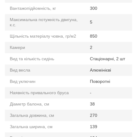
Вантажопідйомність, кг
300
Максимальна потужність двигуна,
5
к.с.
Щільність матеріалу човна, гр/м2
850
Камери
2
Вид та кількість сидінь
Стаціонарні, 2 шт
Вид весла
Алюмінієві
Вид уключин
Поворотні
Наявність привального бруса
-
Діаметр балона, см
38
Загальна довжина, см
270
Загальна ширина, см
139