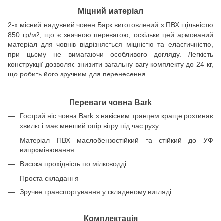
Міцний матеріал
2-х місний надувний човен Барк
виготовлений з ПВХ щільністю
850 гр/м2, що є значною перевагою, оскільки цей армований
матеріал для човнів відрізняється міцністю та еластичністю,
при цьому не вимагаючи особливого догляду. Легкість
конструкції дозволяє знизити загальну вагу комплекту до 24 кг,
що робить його зручним для перенесення.
Переваги
човна Bark
Гострий ніс
човна Bark з навісним транцем
краще розтинає
хвилю і має менший опір вітру під час руху
Матеріал ПВХ маслобензостійкий та стійкий до УФ
випромінювання
Висока прохідність по мілководді
Проста складання
Зручне транспортування у складеному вигляді
Комплектація