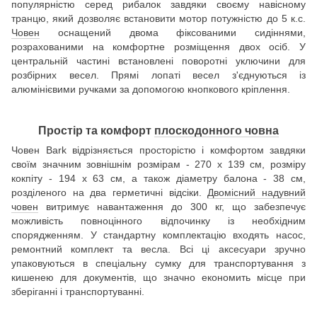
популярністю серед рибалок завдяки своєму навісному
транцю, який дозволяє встановити мотор потужністю до 5 к.с.
Човен
оснащений двома фіксованими сидіннями,
розрахованими на комфортне розміщення двох осіб. У
центральній частині встановлені поворотні уключини для
розбірних весел. Прямі лопаті весел з'єднуються із
алюмінієвими ручками за допомогою кнопкового кріплення.
Простір та комфорт
плоскодонного човна
Човен Bark відрізняється просторістю і комфортом завдяки
своїм значним зовнішнім розмірам - 270 х 139 см, розміру
кокпіту - 194 х 63 см, а також діаметру балона - 38 см,
розділеного на два герметичні відсіки.
Двомісний надувний
човен
витримує навантаження до 300 кг, що забезпечує
можливість повноцінного відпочинку із необхідним
спорядженням. У стандартну комплектацію входять насос,
ремонтний комплект та весла. Всі ці аксесуари зручно
упаковуються в спеціальну сумку для транспортування з
кишенею для документів, що значно економить місце при
зберіганні і транспортуванні.