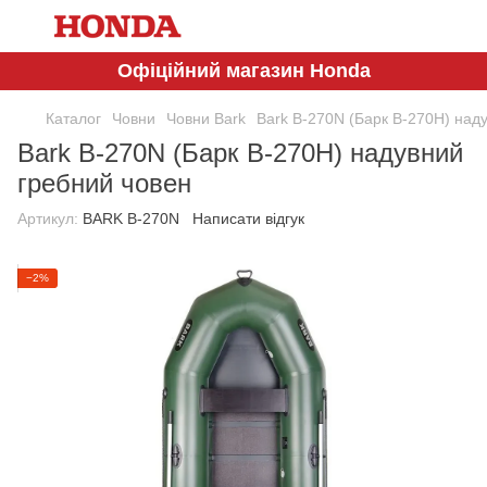
Офіційний магазин Honda
Каталог
Човни
Човни Bark
Bark B-270N (Барк В-270Н) над
Bark B-270N (Барк В-270Н) надувний
гребний човен
Артикул:
BARK B-270N
Написати відгук
−2%